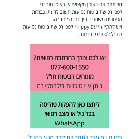
משתתף אם באופן מקצועי או באופן חובבני.
לפני
רכישת ביטוח נסיעות
חשוב לדעת: גבולות
הכיסויים משתנים בין חברה לחברה.
ויש להתייעץ עם Trippy לפני רכישת
ביטוח נסיעות
לחו”ל
לספורט תחרותי.
יש לכם צורך בהרחבה רפואית?
077-600-1550
מומחים לביטוח חו”ל
ניתן ע”י סוכנות בילבסקי רם
ליחצו כאן להפקת פוליסה
בכל גיל או מצב רפואי
WhatsApp
ביטוח נסיעות לתחרויות קרב מגע בחו”ל