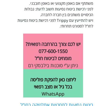
משתתף אם באופן מקצועי או באופן חובבני.
לפני
רכישת ביטוח נסיעות
חשוב לדעת: גבולות
הכיסויים משתנים בין חברה לחברה.
ויש להתייעץ עם Trippy לפני רכישת
ביטוח נסיעות
לחו”ל
לספורט תחרותי.
יש לכם צורך בהרחבה רפואית?
077-600-1550
מומחים לביטוח חו”ל
ניתן ע”י סוכנות בילבסקי רם
ליחצו כאן להפקת פוליסה
בכל גיל או מצב רפואי
WhatsApp
ביטוח נסיעות לתחרויות אתלטיקה בחו”ל