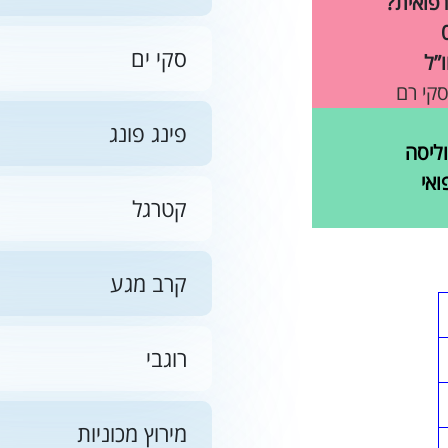
רפואית?
סקי ים
”ל
סקי רם
פינג פונג
ליסה
ואי
קטרגל
קרב מגע
רוגבי
מירוץ מכוניות