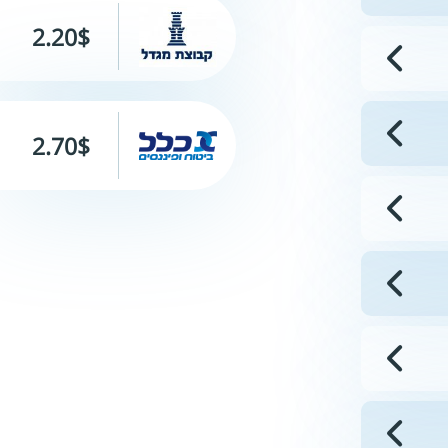
2.20$
2.70$