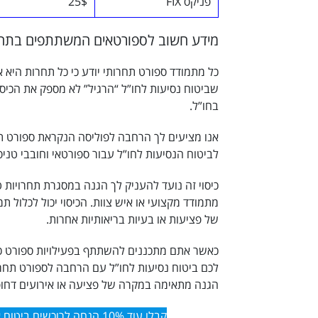
פניקס FIX
25$
מידע חשוב לספורטאים המשתתפים בתחרו
כל מתמודד ספורט תחרותי יודע כי כל תחרות היא א
שביטוח נסיעות לחו”ל “הרגיל” לא מספק את הכיסו
בחו”ל.
אנו מציעים לך הרחבה לפוליסה הנקראת ספורט ת
לביטוח הנסיעות לחו”ל עבור ספורטאי וחובבי טניס
כיסוי זה נועד להעניק לך הגנה במסגרת תחרויות ט
מתמודד מקצועי או איש צוות. הכיסוי יכול לכלול 
של פציעות או בעיות בריאותיות אחרות.
כאשר אתם מתכננים להשתתף בפעילויות ספורט כמו
לכם
ביטוח נסיעות לחו”ל עם הרחבה לספורט תחר
הגנה מתאימה במקרה של פציעה או אירועים דחו
קבלו עוד 10% הנחה לרוכשים ביטוח אונליין – הקליקו כאן.