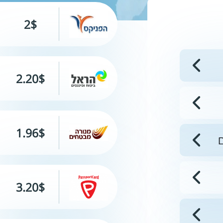
2$
2.20$
1.96$
ם
3.20$