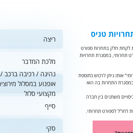
מרכז אמריקה
אוסטרליה - הפסיפיק
חרויות טניס
ריצה
האיים הקאריביים
נת לקחת חלק בתחרות ספורט
רט תחרותי, במסגרת תחרויות
מלכת המדבר
נהיגה / רכיבה ברכב /
ותי” אותו ניתן לרכוש כתוספת
אופנוע במסלול מירוצי
במסגרת התחרות בה הוא
מקצועי סלול
סויים משתנים בין חברה
סייף
ת לחו”ל
לספורט תחרותי.
סקי