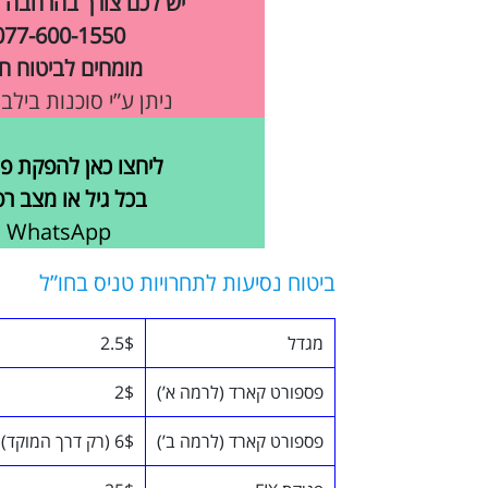
יש לכם צורך בהרחבה 
077-600-1550
מומחים לביטוח חו
ניתן ע”י סוכנות בילב
ליחצו כאן להפקת פו
בכל גיל או מצב רפ
WhatsApp
ביטוח נסיעות לתחרויות טניס בחו”ל
מגדל
2.5$
פספורט קארד (לרמה א’)
2$
פספורט קארד (לרמה ב’)
6$ (רק דרך המוקד)