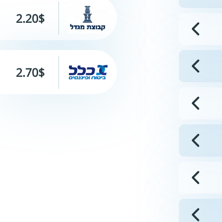
2.20$
2.70$