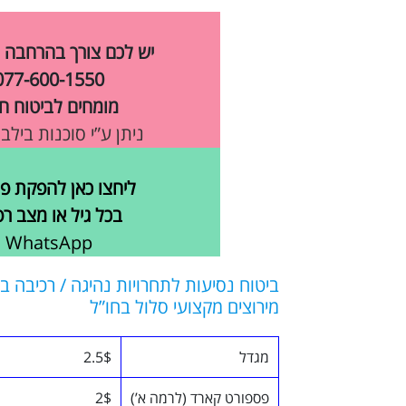
יש לכם צורך בהרחבה 
077-600-1550
מומחים לביטוח חו
ניתן ע”י סוכנות בילב
ליחצו כאן להפקת פו
בכל גיל או מצב רפ
WhatsApp
ביטוח נסיעות לתחרויות נהיגה / רכיבה ב
מירוצים מקצועי סלול בחו”ל
מגדל
2.5$
פספורט קארד (לרמה א’)
2$