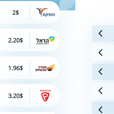
2$
2.20$
1.96$
3.20$