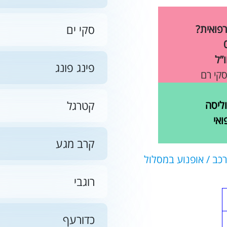
סקי ים
רפואית?
”ל
פינג פונג
סקי רם
קטרגל
ליסה
ואי
קרב מגע
רכב / אופנוע במסלול
רוגבי
כדורעף