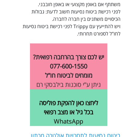
משתתף אם באופן מקצועי או באופן חובבני.
לפני
רכישת ביטוח נסיעות
חשוב לדעת: גבולות
הכיסויים משתנים בין חברה לחברה.
ויש להתייעץ עם Trippy לפני רכישת
ביטוח נסיעות
לחו”ל
לספורט תחרותי.
יש לכם צורך בהרחבה רפואית?
077-600-1550
מומחים לביטוח חו”ל
ניתן ע”י סוכנות בילבסקי רם
ליחצו כאן להפקת פוליסה
בכל גיל או מצב רפואי
WhatsApp
ביטוח נסיעות לתחרויות אולטרה מרתון