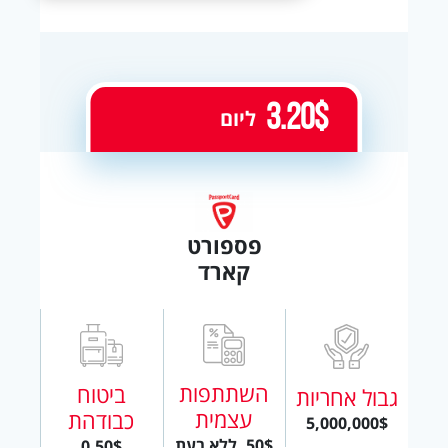
3.20$
ליום
פספורט
קארד
השתתפות
ביטוח
גבול אחריות
עצמית
כבודהת
5,000,000$
50$, ללא בעת
0.50$