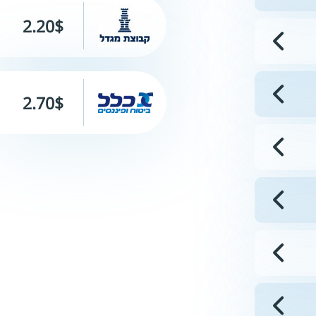
2.20$
2.70$