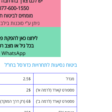
יש לכם צורך בהרחבה 
077-600-1550
מומחים לביטוח חו
ניתן ע”י סוכנות בילב
ליחצו כאן להפקת פו
בכל גיל או מצב רפ
WhatsApp
ביטוח נסיעות לתחרויות כדורסל בחו”ל
מגדל
2.5$
פספורט קארד (לרמה א’)
2$
פספורט קארד (לרמה ב’)
6$ (רק דרך המוקד)