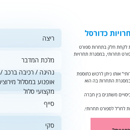
מרכז אמריקה
אוסטרליה - הפסיפיק
רויות כדורסל
ריצה
האיים הקאריביים
נת לקחת חלק בתחרות ספורט
פורט תחרותי, במסגרת תחרויות
מלכת המדבר
נהיגה / רכיבה ברכב /
ותי” אותו ניתן לרכוש כתוספת
אופנוע במסלול מירוצי
במסגרת התחרות בה הוא
מקצועי סלול
סויים משתנים בין חברה
סייף
ת לחו”ל
לספורט תחרותי.
סקי