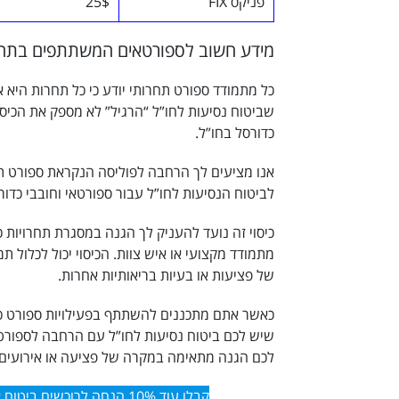
פניקס FIX
25$
מידע חשוב לספורטאים המשתתפים בתחרו
כל מתמודד ספורט תחרותי יודע כי כל תחרות היא א
שביטוח נסיעות לחו”ל “הרגיל” לא מספק את הכיסו
כדורסל בחו”ל.
אנו מציעים לך הרחבה לפוליסה הנקראת ספורט ת
לביטוח הנסיעות לחו”ל עבור ספורטאי וחובבי כדור
כיסוי זה נועד להעניק לך הגנה במסגרת תחרויות כ
מתמודד מקצועי או איש צוות. הכיסוי יכול לכלול 
של פציעות או בעיות בריאותיות אחרות.
כאשר אתם מתכננים להשתתף בפעילויות ספורט כמו
שיש לכם
ביטוח נסיעות לחו”ל עם הרחבה לספורט
לכם הגנה מתאימה במקרה של פציעה או אירועים
קבלו עוד 10% הנחה לרוכשים ביטוח אונליין – הקליקו כאן.