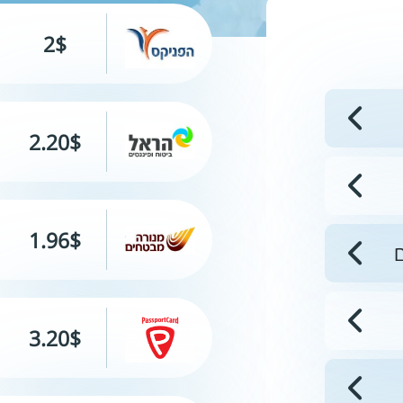
2$
2.20$
1.96$
ם
3.20$