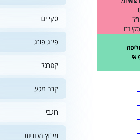
רפואית?
סקי ים
”ל
סקי רם
פינג פונג
ליסה
ואי
קטרגל
קרב מגע
רוגבי
מירוץ מכוניות