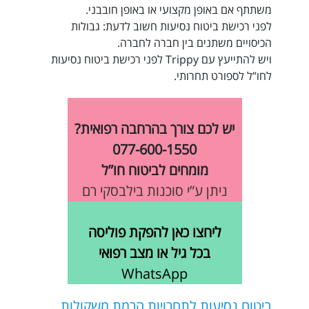
משתתף אם באופן מקצועי או באופן חובבני.
לפני
רכישת ביטוח נסיעות
חשוב לדעת: גבולות
הכיסויים משתנים בין חברה לחברה.
ויש להתייעץ עם Trippy לפני רכישת
ביטוח נסיעות
לחו”ל
לספורט תחרותי.
יש לכם צורך בהרחבה רפואית?
077-600-1550
מומחים לביטוח חו”ל
ניתן ע”י סוכנות בילבסקי רם
ליחצו כאן להפקת פוליסה
בכל גיל או מצב רפואי
WhatsApp
ביטוח נסיעות לתחרויות הרמת משקולות