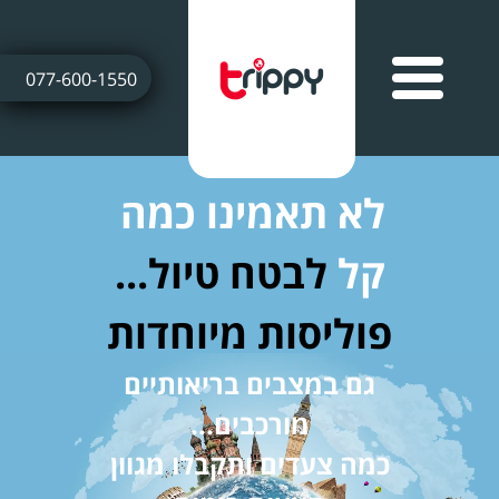
077-600-1550
לא תאמינו כמה
קל
לבטח טיול...
פוליסות מיוחדות
גם במצבים בריאותיים
מורכבים...
כמה צעדים ותקבלו מגוון