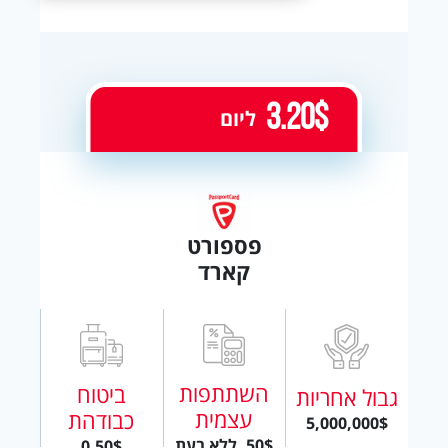
3.20$
ליום
פספורט
קארד
השתתפות
ביטוח
גבול אחריות
עצמית
כבודהת
5,000,000$
50$, ללא בעת
0.50$