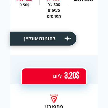
30$ על
0.50$
סעיפים
מסוימים
להזמנה אונליין
3.20$
ליום
פספורט