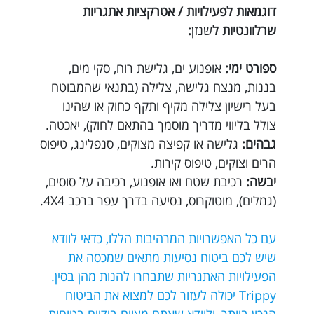
דוגמאות לפעילויות / אטרקציות אתגריות
שרלוונטיות ל
שנזן
:
ספורט ימי:
אופנוע ים, גלישת רוח, סקי מים,
בננות, מנצח גלישה, צלילה (בתנאי שהמבוטח
בעל רישיון צלילה מקיף ותקף כחוק או שהינו
צולל בליווי מדריך מוסמך בהתאם לחוק), יאכטה.
גבהים:
גלישה או קפיצה מצוקים, סנפלינג, טיפוס
הרים וצוקים, טיפוס קירות.
יבשה:
רכיבת שטח ואו אופנוע, רכיבה על סוסים,
(גמלים), מוטוקרוס, נסיעה בדרך עפר ברכב 4X4.
עם כל האפשרויות המרהיבות הללו, כדאי לוודא
שיש לכם ביטוח נסיעות מתאים שמכסה את
הפעילויות האתגריות שתבחרו להנות מהן בסין.
Trippy יכולה לעזור לכם למצוא את הביטוח