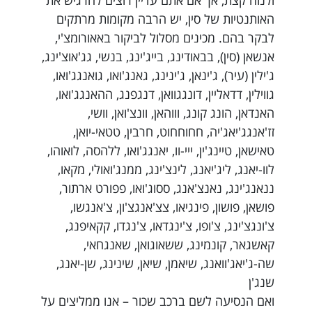
ולנוח קצת, אך אם אתם עדיין רוצים להרגיש את
האותנטיות של סין, יש הרבה מקומות מרתקים
לבקר בהם. מכינים מסלול לביקור באאורומצ'י,
אנשאן (סין), בבאודינג, בייג'ינג, בנשי, גג'אוצ'ינג,
ג'ילין (עיר), ג'ינאן, ג'ינינג, גאנג'ואו, גואנגג'ואו,
גווילין, דדאליין, דונגגוואן, דנגפנג, ההאנגג'ואו,
האנדאן, הונג קונג, וווהאן, וונצ'ואן, וושי,
זז'אנגג'יאג'יה, חחוחחוט, חרבין, טטאי-יואן,
טאישאן, טיינג'ין, ייי-וו, יאנגג'ואו, ללהסה, לואוהו,
לוו-יאנג, ליג'יאנג, לינצ'ינג, ממנג'ואולי, מקאו,
ננאנג'ינג, נאנצ'אנג, ססוג'ואו, פפורט ארתור,
פושאן, פושון, פינגיאו, צצ'אנגצ'ון, צ'אנגשו,
צ'ונגצ'ינג, צ'ופו, צ'ינגדאו, צ'נגדו, קקאיפנג,
קאשגאר, קונמינג, ששאוגואן, שאנגחאי,
שה-ג'יאג'וואנג, שיאמן, שיאן, שינינג, שן-יאנג,
שנג'ן
ואם הנסיעה לשם ברכב שכור – אנו ממליצים על