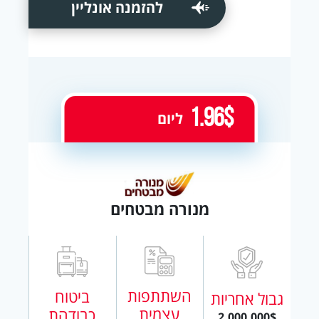
להזמנה אונליין
1.96$
ליום
מנורה מבטחים
השתתפות
ביטוח
גבול אחריות
עצמית
כבודהת
2,000,000$