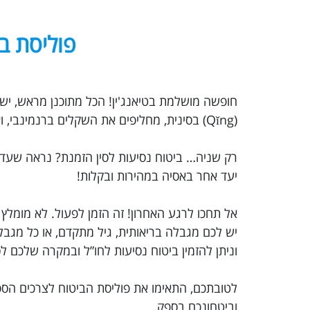
פוליסת בי
(Qǐng) בסינית, מחליפים את השקלים ברנמינבי, ואנחנו מוכנים להתרגל לאסיה – כבר אפשר להרגיש את טיאנג'ין, סין.
יעד אחר באסיה במהירות ובקלות!
אל תחכו לרגע האחרון! זה הזמן לפעול. לא מומלץ
יש לכם מגבלה בריאותית, גיל מתקדם, או כל מג
וניתן להזמין ביטוח נסיעות לחו”ל ובמקרה שלכם 
לטובתכם, התאימו את פוליסת הביטוח לצרכים הספ
וביטחונכם בספק.