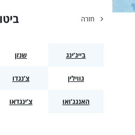
ביטו
חזרה
בייג’ינג
שנזן
גווילין
צ’נגדו
האנגג’ואו
צ’ינגדאו