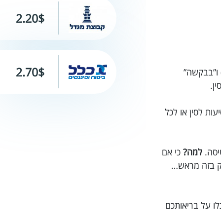
2.20$
2.70$
מושלמת בטיאנג'ין! הכל מתוכנן מראש, יש לנו לוח זמנים מפורט, אנחנו לומדים את המילים “תודה” (xièxie) ו”בבקשה”
עזור לך לרכוש ביטוח נסיעות לסין או לכל
יסה.
למה?
כי אם
סק בזה מראש…
לו על בריאותכם