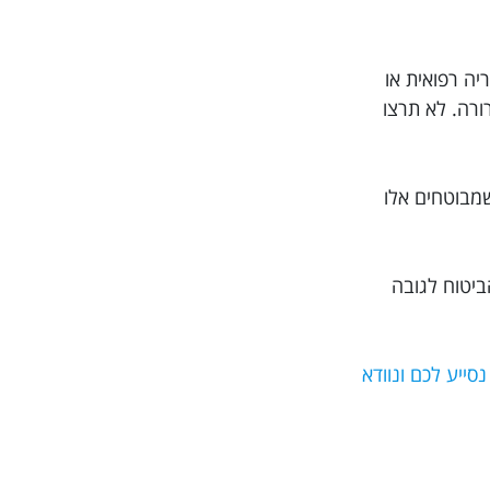
 היסטוריה רפואית או
ית ברורה. לא תרצו
שמבוטחים אלו
ביטוח לגובה
וב ביותר, מומלץ בחום להזמין את הפוליסה דרך האתר Trippy. כך אנו נסייע לכם ונוודא