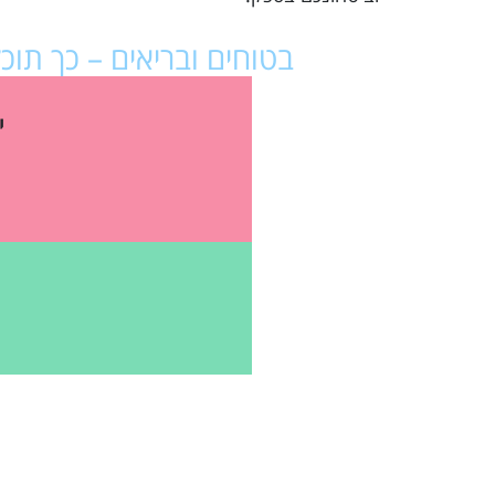
בטוחים ובריאים – כך תו
י