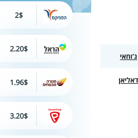
2$
2.20$
ג’וחאי
אליאן
1.96$
3.20$