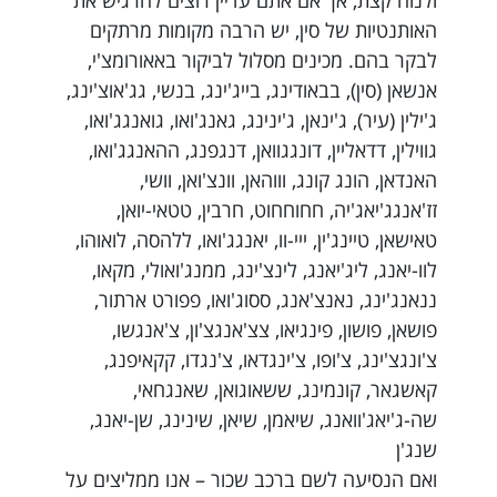
ולנוח קצת, אך אם אתם עדיין רוצים להרגיש את
האותנטיות של סין, יש הרבה מקומות מרתקים
לבקר בהם. מכינים מסלול לביקור באאורומצ'י,
אנשאן (סין), בבאודינג, בייג'ינג, בנשי, גג'אוצ'ינג,
ג'ילין (עיר), ג'ינאן, ג'ינינג, גאנג'ואו, גואנגג'ואו,
גווילין, דדאליין, דונגגוואן, דנגפנג, ההאנגג'ואו,
האנדאן, הונג קונג, וווהאן, וונצ'ואן, וושי,
זז'אנגג'יאג'יה, חחוחחוט, חרבין, טטאי-יואן,
טאישאן, טיינג'ין, ייי-וו, יאנגג'ואו, ללהסה, לואוהו,
לוו-יאנג, ליג'יאנג, לינצ'ינג, ממנג'ואולי, מקאו,
ננאנג'ינג, נאנצ'אנג, ססוג'ואו, פפורט ארתור,
פושאן, פושון, פינגיאו, צצ'אנגצ'ון, צ'אנגשו,
צ'ונגצ'ינג, צ'ופו, צ'ינגדאו, צ'נגדו, קקאיפנג,
קאשגאר, קונמינג, ששאוגואן, שאנגחאי,
שה-ג'יאג'וואנג, שיאמן, שיאן, שינינג, שן-יאנג,
שנג'ן
ואם הנסיעה לשם ברכב שכור – אנו ממליצים על