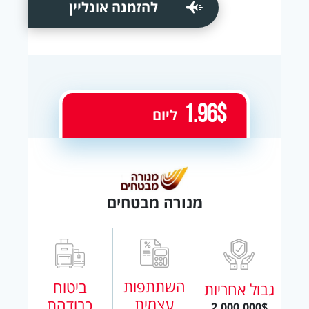
להזמנה אונליין
1.96$
ליום
מנורה מבטחים
השתתפות
ביטוח
גבול אחריות
עצמית
כבודהת
2,000,000$