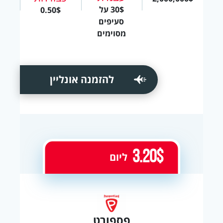
30$ על
0.50$
סעיפים
מסוימים
להזמנה אונליין
3.20$
ליום
פספורט