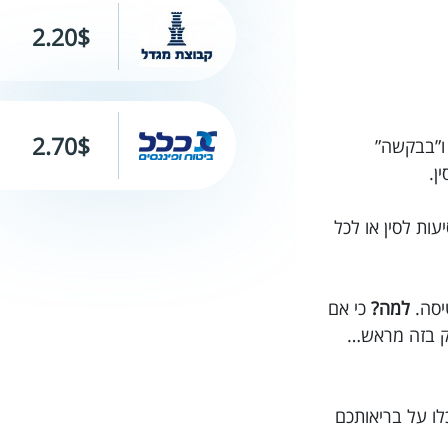
2.20$
2.70$
מת בבייג'ינג! הכל מתוכנן מראש, יש לנו לוח זמנים מפורט, אנחנו לומדים את המילים “תודה” (xièxie) ו”בבקשה”
עזור לך לרכוש ביטוח נסיעות לסין או לכל
יסה.
למה?
כי אם
סק בזה מראש…
לו על בריאותכם