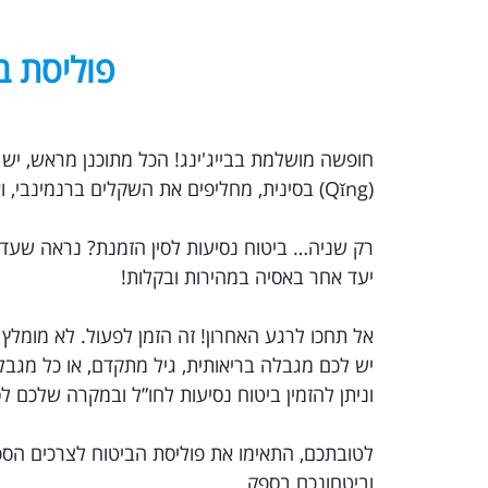
פוליסת בי
(Qǐng) בסינית, מחליפים את השקלים ברנמינבי, ואנחנו מוכנים להתרגל לאסיה – כבר אפשר להרגיש את בייג'ינג, סין.
יעד אחר באסיה במהירות ובקלות!
אל תחכו לרגע האחרון! זה הזמן לפעול. לא מומלץ
יש לכם מגבלה בריאותית, גיל מתקדם, או כל מג
וניתן להזמין ביטוח נסיעות לחו”ל ובמקרה שלכם 
לטובתכם, התאימו את פוליסת הביטוח לצרכים הספ
וביטחונכם בספק.