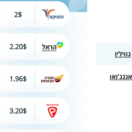
2$
2.20$
גווילין
נגג’ואו
1.96$
3.20$