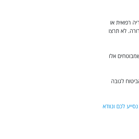
 היסטוריה רפואית או
ית ברורה. לא תרצו
שמבוטחים אלו
ביטוח לגובה
וב ביותר, מומלץ בחום להזמין את הפוליסה דרך האתר Trippy. כך אנו נסייע לכם ונוודא