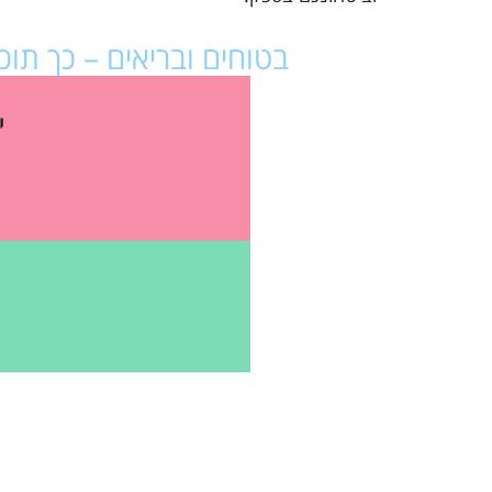
בטוחים ובריאים – כך תו
י