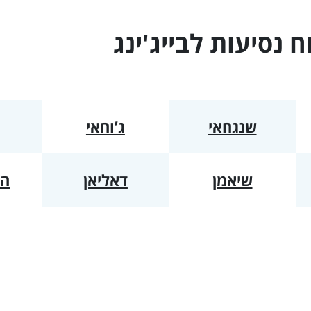
מרכז אמריקה
ח נסיעות ל
בייג'ינג
אוסטרליה - הפסיפיק
האיים הקאריביים
שנגחאי
ג’וחאי
שיאמן
דאליאן
הא