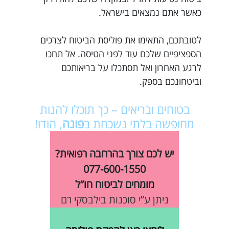
כאשר אתם נמצאים בישראל.
לטובתכם, התאימו את פוליסת הביטוח לצרכים
הספציפיים שלכם עוד לפני הטיסה. אל תחכו
לרגע האחרון ואל תסתכלו על בריאותכם
וביטחונכם בספק.
בטוחים ובריאים – כך תוכלו להנות
מחופשה בלתי נשכחת ב
פונה
, הודו!
יש לכם צורך בהרחבה רפואית?
077-600-1550
מומחים לביטוח חו”ל
ניתן ע”י סוכנות בילבסקי רם