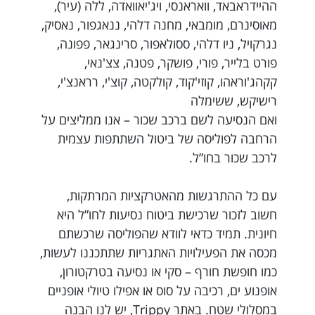
ההיידראבאד, וואראנסי, ויג'יאוואדה, ללה (עיר),
מאוסינרם, מומבאי, מחנה דלהי, ננאגפור, נאסיק,
נגרקויל, ניו דלהי, ססולאפור, סרינגאר, פפונה,
פורט בלייר, פורי, פושקר, פטנה, צצ'נאי,
קקהג'וראהו, קוזי'קוד, קולקטה, קוצ'י, רראנצ'י,
רישיקש, ששימלה
ואם הנסיעה לשם ברכב שכור – אנו ממליצים על
הרחבה לפוליסה של ביטול השתתפות עצמית
לרכב שכור בחו”ל.
עם כל ההתרגשות מהאטרקציות המרתקות,
חשוב לזכור שרכישת ביטוח נסיעות לחו”ל היא
חיונית. תמיד כדאי לוודא שהפוליסה שרכשתם
מכסה את הפעילויות האתגריות שתתכננו לעשות,
כמו חופשת חורף – סקי או נסיעה בטרקטורון,
אופנוע ים, רכיבה על סוס או אפילו טיולי אופניים
במסלולי שטח. באתר Trippy, יש לנו הבנה