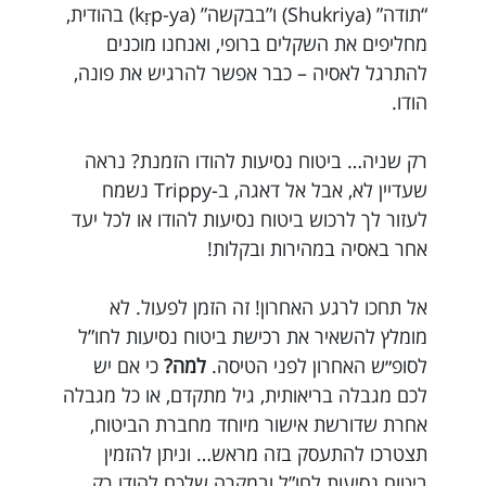
“תודה” (Shukriya) ו”בבקשה” (kṛp-ya) בהודית,
מחליפים את השקלים ברופי, ואנחנו מוכנים
להתרגל לאסיה – כבר אפשר להרגיש את פונה,
הודו.
רק שניה… ביטוח נסיעות להודו הזמנת? נראה
שעדיין לא, אבל אל דאגה, ב-Trippy נשמח
לעזור לך לרכוש ביטוח נסיעות להודו או לכל יעד
אחר באסיה במהירות ובקלות!
אל תחכו לרגע האחרון! זה הזמן לפעול. לא
מומלץ להשאיר את רכישת ביטוח נסיעות לחו”ל
לסופ״ש האחרון לפני הטיסה.
למה?
כי אם יש
לכם מגבלה בריאותית, גיל מתקדם, או כל מגבלה
אחרת שדורשת אישור מיוחד מחברת הביטוח,
תצטרכו להתעסק בזה מראש… וניתן להזמין
ביטוח נסיעות לחו”ל ובמקרה שלכם להודו רק