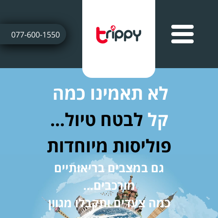
077-600-1550
לא תאמינו כמה
קל
לבטח טיול...
פוליסות מיוחדות
גם במצבים בריאותיים
מורכבים...
כמה צעדים ותקבלו מגוון