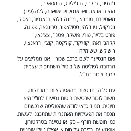
ג'ודפור, דדלהי, דרג'ילינג, דרמסאלה,
ההיידראבאד, וואראנסי, ויג'יאוואדה, ללה (עיר),
מאוסינרם, מומבאי, מחנה דלהי, ננאגפור, נאסיק,
נגרקויל, ניו דלהי, ססולאפור, סרינגאר, פפונה,
פורט בלייר, פורי, פושקר, פטנה, צצ'נאי,
קקהג'וראהו, קוזי'קוד, קולקטה, קוצ'י, רראנצ'י,
רישיקש, ששימלה
ואם הנסיעה לשם ברכב שכור – אנו ממליצים על
הרחבה לפוליסה של ביטול השתתפות עצמית
לרכב שכור בחו”ל.
עם כל ההתרגשות מהאטרקציות המרתקות,
חשוב לזכור שרכישת ביטוח נסיעות לחו”ל היא
חיונית. תמיד כדאי לוודא שהפוליסה שרכשתם
מכסה את הפעילויות האתגריות שתתכננו לעשות,
כמו חופשת חורף – סקי או נסיעה בטרקטורון,
אופנוע ים, רכיבה על סוס או אפילו טיולי אופניים