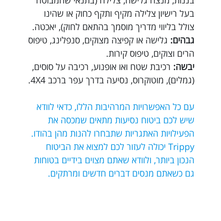
בננות, מנצח גלישה, צלילה (בתנאי שהמבוטח
בעל רישיון צלילה מקיף ותקף כחוק או שהינו
צולל בליווי מדריך מוסמך בהתאם לחוק), יאכטה.
גבהים:
גלישה או קפיצה מצוקים, סנפלינג, טיפוס
הרים וצוקים, טיפוס קירות.
יבשה:
רכיבת שטח ואו אופנוע, רכיבה על סוסים,
(גמלים), מוטוקרוס, נסיעה בדרך עפר ברכב 4X4.
עם כל האפשרויות המרהיבות הללו, כדאי לוודא
שיש לכם ביטוח נסיעות מתאים שמכסה את
הפעילויות האתגריות שתבחרו להנות מהן בהודו.
Trippy יכולה לעזור לכם למצוא את הביטוח
הנכון ביותר, ולוודא שאתם מצוים בידיים בטוחות
גם כשאתם מנסים דברים חדשים ומרתקים.