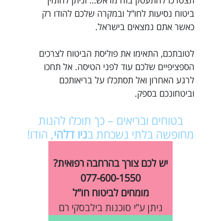
תצטרכו להתעסק בזה מראש… וניתן להזמין
ביטוח נסיעות לחו”ל ובמקרה שלכם להודו רק
כאשר אתם נמצאים בישראל.
לטובתכם, התאימו את פוליסת הביטוח לצרכים
הספציפיים שלכם עוד לפני הטיסה. אל תחכו
לרגע האחרון ואל תסתכלו על בריאותכם
וביטחונכם בספק.
בטוחים ובריאים – כך תוכלו להנות
מחופשה בלתי נשכחת ב
ניו דלהי
, הודו!
יש לכם צורך בהרחבה רפואית?
077-600-1550
מומחים לביטוח חו”ל
ניתן ע”י סוכנות בילבסקי רם