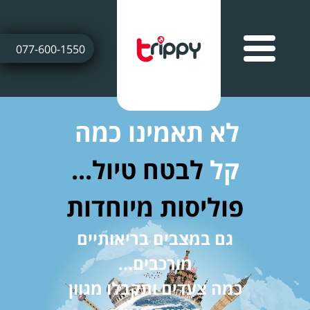
077-600-1550
לא תאמינו כמה
קל
לבטח טיול...
פוליסות מיוחדות
גם במצבים בריאותיים
מורכבים...
כמה צעדים ותקבלו מגוון