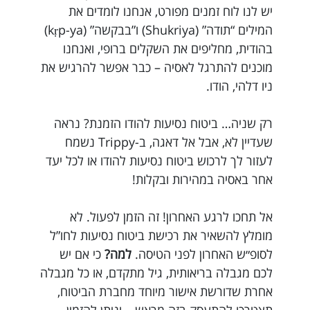
יש לנו לוח זמנים מפורט, אנחנו לומדים את
המילים “תודה” (Shukriya) ו”בבקשה” (kṛp-ya)
בהודית, מחליפים את השקלים ברופי, ואנחנו
מוכנים להתרגל לאסיה – כבר אפשר להרגיש את
ניו דלהי, הודו.
רק שניה… ביטוח נסיעות להודו הזמנת? נראה
שעדיין לא, אבל אל דאגה, ב-Trippy נשמח
לעזור לך לרכוש ביטוח נסיעות להודו או לכל יעד
אחר באסיה במהירות ובקלות!
אל תחכו לרגע האחרון! זה הזמן לפעול. לא
מומלץ להשאיר את רכישת ביטוח נסיעות לחו”ל
לסופ״ש האחרון לפני הטיסה.
למה?
כי אם יש
לכם מגבלה בריאותית, גיל מתקדם, או כל מגבלה
אחרת שדורשת אישור מיוחד מחברת הביטוח,