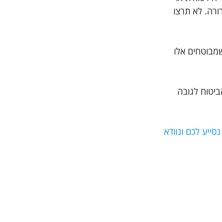
ית ברורה. לא תרצו
שמבוטחים אלו
ביטוח לגובה
וב ביותר, מומלץ בחום להזמין את הפוליסה דרך האתר Trippy. כך אנו נסייע לכם ונוודא