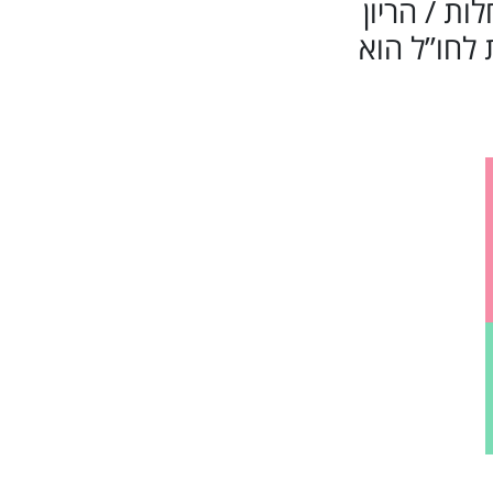
לות / הריון
לחו”ל הוא