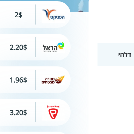
2$
2.20$
דלהי
1.96$
3.20$