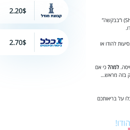
2.20$
חופשה מושלמת במומבאי! הכל מתוכנן מראש, יש לנו לוח זמנים מפורט, אנחנו לומדים את המילים “תודה” (Shukriya) ו”בבקשה”
2.70$
לעזור לך לרכוש ביטוח נסיעות להודו או
יסה.
למה?
כי אם
סק בזה מראש…
לו על בריאותכם
הודו!