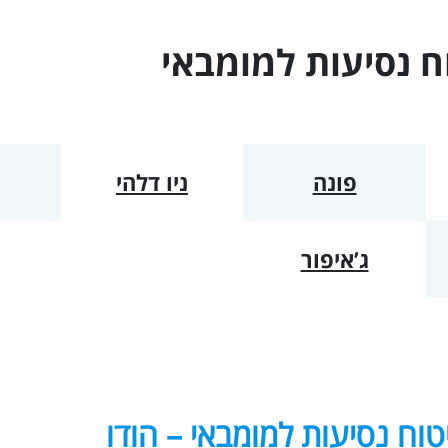
מרכז אמריקה
ח נסיעות ל
מומבאי
אוסטרליה - הפסיפיק
האיים הקאריביים
פונה
ניו דלהי
ג’איפור
טוח נסיעות למומבאי – הודו