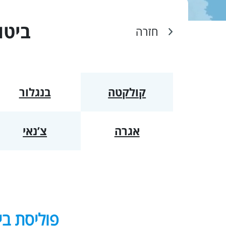
ביטו
חזרה
קולקטה
בנגלור
אגרה
צ’נאי
פוליסת בי