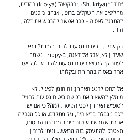
“תודה” (Shukriya) ו”בבקשה” (kṛp-ya) בהודית,
מחליפים את השקלים ברופי, ואנחנו מוכנים
להתרגל לאסיה – כבר אפשר להרגיש את דלהי,
הודו.
רק שניה… ביטוח נסיעות להודו הזמנת? נראה
שעדיין לא, אבל אל דאגה, ב-Trippy נשמח
לעזור לך לרכוש ביטוח נסיעות להודו או לכל יעד
אחר באסיה במהירות ובקלות!
אל תחכו לרגע האחרון! זה הזמן לפעול. לא
מומלץ להשאיר את רכישת ביטוח נסיעות לחו”ל
לסופ״ש האחרון לפני הטיסה.
למה?
כי אם יש
לכם מגבלה בריאותית, גיל מתקדם, או כל מגבלה
אחרת שדורשת אישור מיוחד מחברת הביטוח,
תצטרכו להתעסק בזה מראש… וניתן להזמין
ביטוח נסיעות לחו”ל ובמקרה שלכם להודו רק