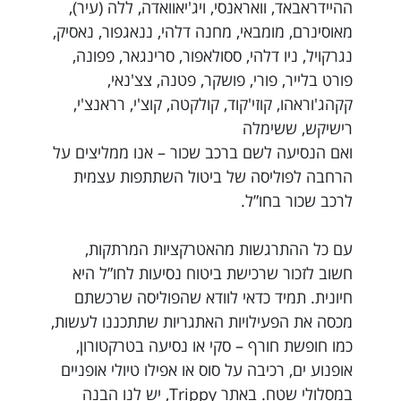
ההיידראבאד, וואראנסי, ויג'יאוואדה, ללה (עיר),
מאוסינרם, מומבאי, מחנה דלהי, ננאגפור, נאסיק,
נגרקויל, ניו דלהי, ססולאפור, סרינגאר, פפונה,
פורט בלייר, פורי, פושקר, פטנה, צצ'נאי,
קקהג'וראהו, קוזי'קוד, קולקטה, קוצ'י, רראנצ'י,
רישיקש, ששימלה
ואם הנסיעה לשם ברכב שכור – אנו ממליצים על
הרחבה לפוליסה של ביטול השתתפות עצמית
לרכב שכור בחו”ל.
עם כל ההתרגשות מהאטרקציות המרתקות,
חשוב לזכור שרכישת ביטוח נסיעות לחו”ל היא
חיונית. תמיד כדאי לוודא שהפוליסה שרכשתם
מכסה את הפעילויות האתגריות שתתכננו לעשות,
כמו חופשת חורף – סקי או נסיעה בטרקטורון,
אופנוע ים, רכיבה על סוס או אפילו טיולי אופניים
במסלולי שטח. באתר Trippy, יש לנו הבנה