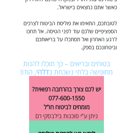
כאשר אתם נמצאים בישראל.
לטובתכם, התאימו את פוליסת הביטוח לצרכים
הספציפיים שלכם עוד לפני הטיסה. אל תחכו
לרגע האחרון ואל תסתכלו על בריאותכם
וביטחונכם בספק.
בטוחים ובריאים – כך תוכלו להנות
מחופשה בלתי נשכחת ב
דלהי
, הודו!
יש לכם צורך בהרחבה רפואית?
077-600-1550
מומחים לביטוח חו”ל
ניתן ע”י סוכנות בילבסקי רם