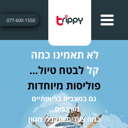
077-600-1550
לא תאמינו כמה
קל
לבטח טיול...
פוליסות מיוחדות
גם במצבים בריאותיים
מורכבים...
כמה צעדים ותקבלו מגוון