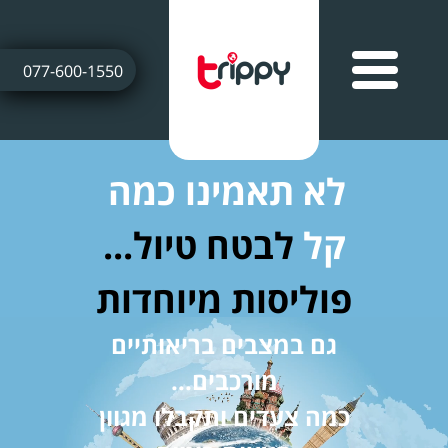
077-600-1550
לא תאמינו כמה
קל
לבטח טיול...
פוליסות מיוחדות
גם במצבים בריאותיים
מורכבים...
כמה צעדים ותקבלו מגוון