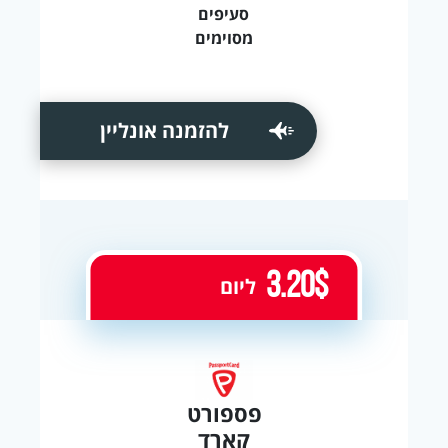
סעיפים
מסוימים
להזמנה אונליין
3.20$
ליום
פספורט
קארד