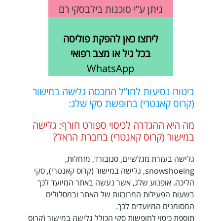
ניתן ע”י סוכנות בילבסקי רם
ליחצו כאן להפקת פוליסה
בכל גיל או מצב רפואי
WhatsApp
ביטוח נסיעות לחו”ל
המכסה גלישה במישור
(קרוס קאנטרי) בחופשת סקי שלג:
מה היא ההגדרה לכיסוי ספורט חורף: גלישה
במישור (קרוס קאנטרי) בחברת הראל?
גלישה בעזרת מגלשיים, סנובורד, מזחלות,
snowshoeing, גלישה במישור (קרוס קאנטרי), סקי
הליכה. אופנוע שלג, אשר נעשה באתר המיועד לכך
בשעות הפעילות המרוכזות של האתר ובמסלולים
המסומנים המיועדים לכך.
תוספת כיסוי לחופשות סקי הכולל גלישה במישור (קרוס