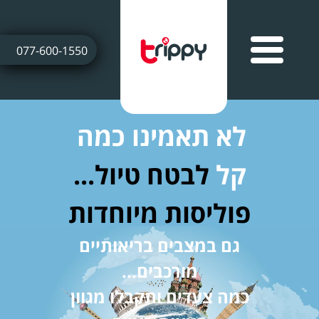
077-600-1550
לא תאמינו כמה
קל
לבטח טיול...
פוליסות מיוחדות
גם במצבים בריאותיים
מורכבים...
כמה צעדים ותקבלו מגוון