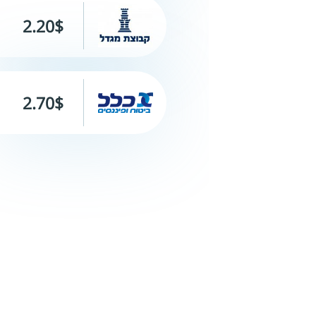
2.20$
2.70$