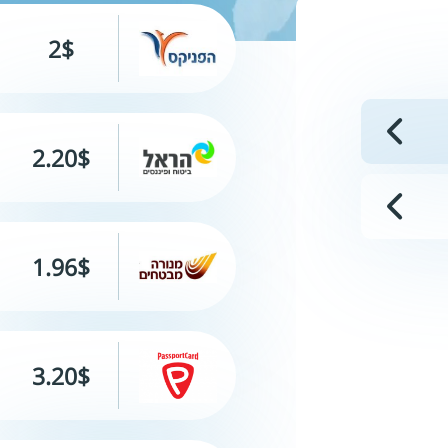
2$
2.20$
1.96$
3.20$