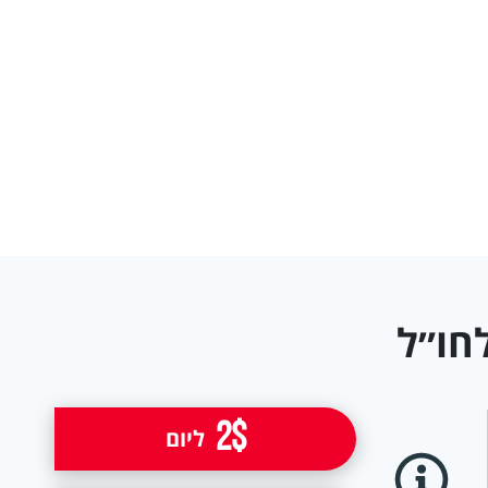
חו״ל
2$
ליום