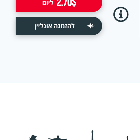
2.70$
ליום
להזמנה אונליין