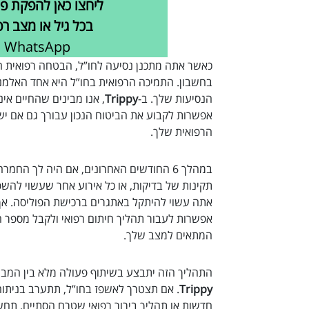
ליחצו כאן להפקת פו
בכל גיל או מצב רפ
WhatsApp
כאשר אתה מתכנן נסיעה לחו”ל, הבטחה רפואית הי
בחשבון. התמיכה הרפואית בחו”ל היא אחד האלמנ
הנסיעות שלך. ב-
Trippy
, אנו מבינים שהחיים אינ
אפשרות לקבוע את הביטוח הנכון עבורך גם אם יש
הרפואית שלך.
במהלך 6 החודשים האחרונים, אם היה לך החמר
תקינות של בדיקות, או כל אירוע אחר שעשוי להשפ
אתה עשוי להיתקל באתגרים ברכישת הפוליסה. אך 
אפשרות לעבור תהליך חיתום רפואי ולקבל מספר ה
המתאים למצב שלך.
התהליך הזה יתבצע בשיתוף פעולה מלא בין המבוט
Trippy
. אם תצטרך לאשפז בחו”ל, תתערב בניתוח
חדשות או תהליך בירור רפואי שטרם הסתיים, תחשו