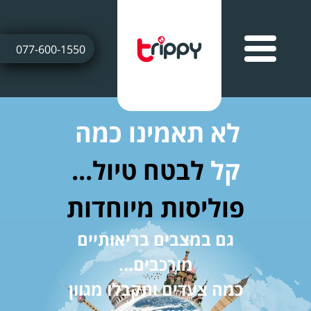
077-600-1550
לא תאמינו כמה
קל
לבטח טיול...
פוליסות מיוחדות
גם במצבים בריאותיים
מורכבים...
כמה צעדים ותקבלו מגוון