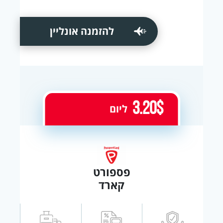
להזמנה אונליין
3.20$
ליום
פספורט
קארד