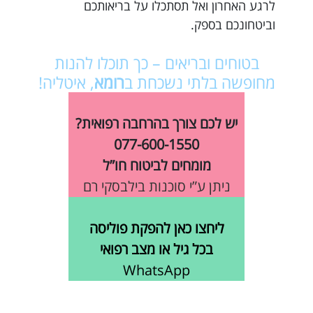
לרגע האחרון ואל תסתכלו על בריאותכם
וביטחונכם בספק.
בטוחים ובריאים – כך תוכלו להנות
מחופשה בלתי נשכחת ב
רומא
, איטליה!
יש לכם צורך בהרחבה רפואית?
077-600-1550
מומחים לביטוח חו”ל
ניתן ע”י סוכנות בילבסקי רם
ליחצו כאן להפקת פוליסה
בכל גיל או מצב רפואי
WhatsApp