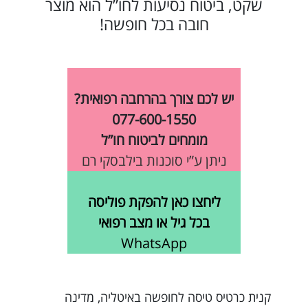
שקט, ביטוח נסיעות לחו”ל הוא מוצר
חובה בכל חופשה!
יש לכם צורך בהרחבה רפואית?
077-600-1550
מומחים לביטוח חו”ל
ניתן ע”י סוכנות בילבסקי רם
ליחצו כאן להפקת פוליסה
בכל גיל או מצב רפואי
WhatsApp
קנית כרטיס טיסה לחופשה באיטליה, מדינה