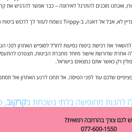
רק שניה… ביטוח נסיעות לפולין הזמנת? נראה שעדיין לא, אבל אל דאגה, ב-Trippy נשמ
 להשאיר את רכישת ביטוח נסיעות לחו”ל לסופ״ש האחרון לפני הט
בלה אחרת שדורשת אישור מיוחד מחברת הביטוח, תצטרכו להתע
לפולין רק כאשר אתם נמצאים בישראל.
ציפיים שלכם עוד לפני הטיסה. אל תחכו לרגע האחרון ואל תסתכ
כלו להנות מחופשה בלתי נשכחת ב
קרקוב
, פ
ש לכם צורך בהרחבה רפואית?
077-600-1550