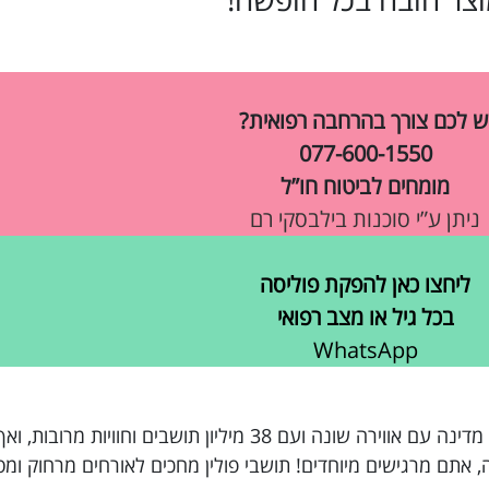
ש לכם צורך בהרחבה רפואית?
077-600-1550
מומחים לביטוח חו”ל
ניתן ע”י סוכנות בילבסקי רם
ליחצו כאן להפקת פוליסה
בכל גיל או מצב רפואי
WhatsApp
קנית כרטיס טיסה לחופשה בפולין, מדינה מרהיבה מדינה עם אווירה שונה ועם 38 מיליון תו
ם לשם בשנה, אתם מרגישים מיוחדים! תושבי פולין מחכים לאורחים מרחוק 