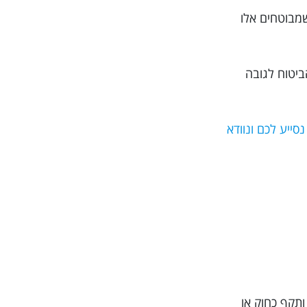
שמבוטחים אלו
ביטוח לגובה
וב ביותר, מומלץ בחום להזמין את הפוליסה דרך האתר Trippy. כך אנו נסייע לכם ונוודא
ותקף כחוק או