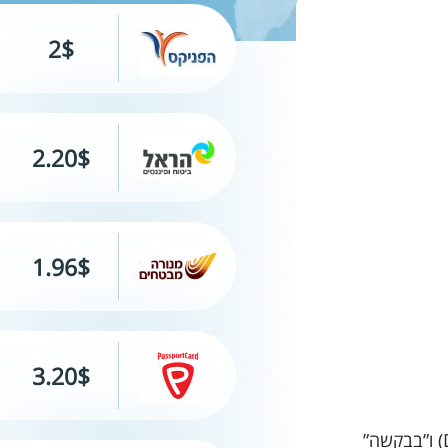
2$
2.20$
1.96$
3.20$
חופשה מושלמת בקרקוב! הכל מתוכנן מראש, יש לנו לוח זמנים מפורט, אנחנו לומדים את המילים “תודה” (Dziękuję) ו”בבקשה”