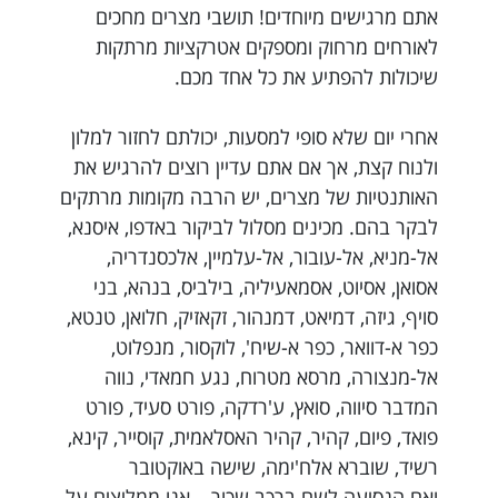
אתם מרגישים מיוחדים! תושבי מצרים מחכים
לאורחים מרחוק ומספקים אטרקציות מרתקות
שיכולות להפתיע את כל אחד מכם.
אחרי יום שלא סופי למסעות, יכולתם לחזור למלון
ולנוח קצת, אך אם אתם עדיין רוצים להרגיש את
האותנטיות של מצרים, יש הרבה מקומות מרתקים
לבקר בהם. מכינים מסלול לביקור באדפו, איסנא,
אל-מניא, אל-עובור, אל-עלמיין, אלכסנדריה,
אסואן, אסיוט, אסמאעיליה, בילביס, בנהא, בני
סויף, גיזה, דמיאט, דמנהור, זקאזיק, חלואן, טנטא,
כפר א-דוואר, כפר א-שיח', לוקסור, מנפלוט,
אל-מנצורה, מרסא מטרוח, נגע חמאדי, נווה
המדבר סיווה, סואץ, ע'רדקה, פורט סעיד, פורט
פואד, פיום, קהיר, קהיר האסלאמית, קוסייר, קינא,
רשיד, שוברא אלח'ימה, שישה באוקטובר
ואם הנסיעה לשם ברכב שכור – אנו ממליצים על