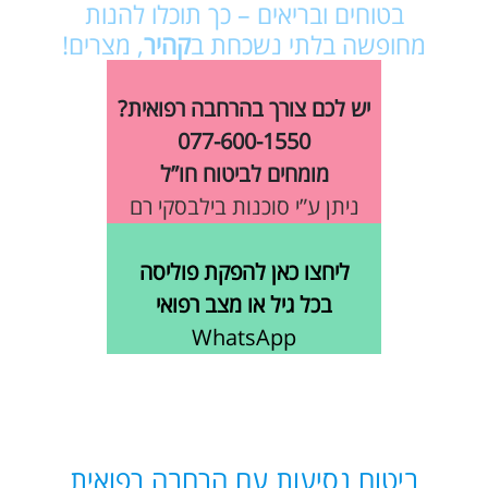
בטוחים ובריאים – כך תוכלו להנות
מחופשה בלתי נשכחת ב
קהיר
, מצרים!
יש לכם צורך בהרחבה רפואית?
077-600-1550
מומחים לביטוח חו”ל
ניתן ע”י סוכנות בילבסקי רם
ליחצו כאן להפקת פוליסה
בכל גיל או מצב רפואי
WhatsApp
ביטוח נסיעות עם הרחבה רפואית