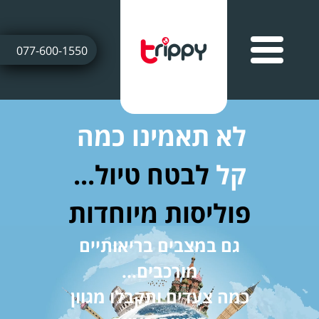
077-600-1550
לא תאמינו כמה
קל
לבטח טיול...
פוליסות מיוחדות
גם במצבים בריאותיים
מורכבים...
כמה צעדים ותקבלו מגוון