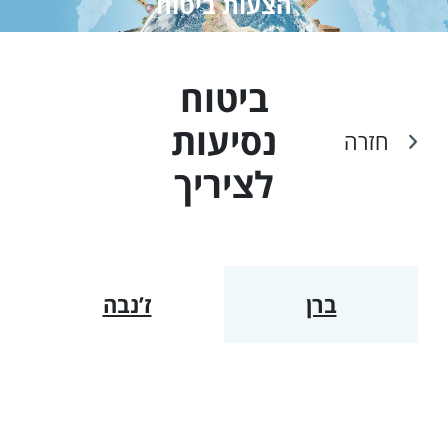
הצעות ביטוח
ביטוח
נסיעות
חזרה
ל
ציריך
ברן
ז’נבה