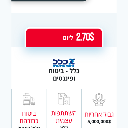
2.70$
ליום
כלל - ביטוח
ופיננסים
השתתפות
ביטוח
גבול אחריות
עצמית
כבודהת
5,000,000$
ללא
כלול במחיר