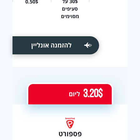
30$ על
0.50$
סעיפים
מסוימים
להזמנה אונליין
3.20$
ליום
פספורט