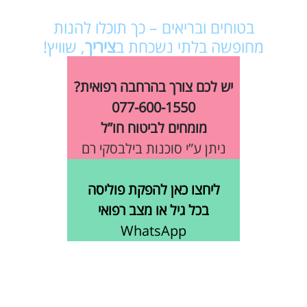
בטוחים ובריאים – כך תוכלו להנות
מחופשה בלתי נשכחת ב
ציריך
, שוויץ!
יש לכם צורך בהרחבה רפואית?
077-600-1550
מומחים לביטוח חו”ל
ניתן ע”י סוכנות בילבסקי רם
ליחצו כאן להפקת פוליסה
בכל גיל או מצב רפואי
WhatsApp