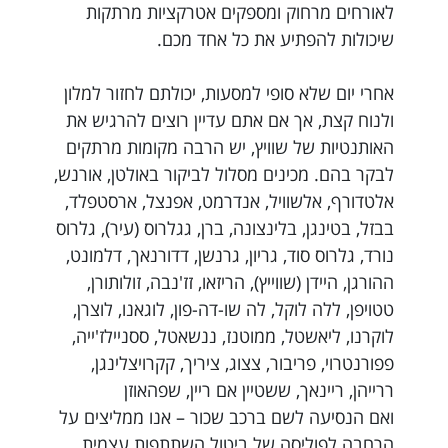
לאורחים מרחוק ומספקים אטרקציות מרתקות
שיכולות להפתיע את כל אחד מכם.
אחרי יום שלא סופי למסעות, יכולתם לחזור למלון
ולנוח קצת, אך אם אתם עדיין רוצים להרגיש את
האותנטיות של שוויץ, יש הרבה מקומות מרתקים
לבקר בהם. מכינים מסלול לביקור באולטן, אורנש,
אלטדורף, אלשוויל, אנדרמט, אפנצל, ארסטפלד,
בבזל, בטינגן, בלינצונה, ברן, גגלרוס (עיר), גלרוס
נורד, גלרוס סוד, גריון, גרנשן, דדורנאך, דלמונט,
ההורגן, היידן (שווייץ), הריזאו, זז'נבה, זולותורן,
טטויפן, ללה לוקל, לה שו-דה-פון, לוגאנו, לוצרן,
לוקרנו, ליאשטל, ממוטנז, ננשאטל, ססניילז'ייה,
פפורנטרוי, פריבור, צצוג, ציריך, קקרויצלינגן,
ררייהן, ריינאך, ששטיין אם ריין, שפהאוזן
ואם הנסיעה לשם ברכב שכור – אנו ממליצים על
הרחבה לפוליסה של ביטול השתתפות עצמית