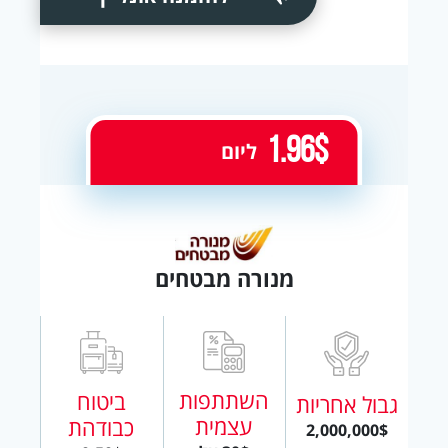
1.96$
ליום
מנורה מבטחים
השתתפות
ביטוח
גבול אחריות
עצמית
כבודהת
2,000,000$