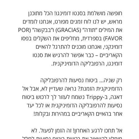
חופשה מושלמת בסנטו דומינגו! הכל מתוכנן
מראש, יש לנו לוח זמנים מפורט, אנחנו לומדים
את המילים “תודה” (GRACIAS) ו”בבקשה” (POR
FAVOR) בספרדית, מחליפים את השקלים בפסו
דומינקני, ואנחנו מוכנים להתרגל להאיים
הקאריביים – כבר אפשר להרגיש את סנטו
דומינגו, הרפובליקה הדומיניקנית.
רק שניה… ביטוח נסיעות להרפובליקה
הדומיניקנית הזמנת? נראה שעדיין לא, אבל אל
דאגה, ב-Trippy נשמח לעזור לך לרכוש ביטוח
נסיעות להרפובליקה הדומיניקנית או לכל יעד
אחר בהאיים הקאריביים במהירות ובקלות!
אל תחכו לרגע האחרון! זה הזמן לפעול. לא
מומלץ להשאיר את רכישת ביטוח נסיעות לחו”ל