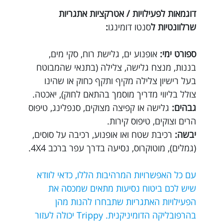
דוגמאות לפעילויות / אטרקציות אתגריות
שרלוונטיות ל
סנטו דומינגו
:
ספורט ימי:
אופנוע ים, גלישת רוח, סקי מים,
בננות, מנצח גלישה, צלילה (בתנאי שהמבוטח
בעל רישיון צלילה מקיף ותקף כחוק או שהינו
צולל בליווי מדריך מוסמך בהתאם לחוק), יאכטה.
גבהים:
גלישה או קפיצה מצוקים, סנפלינג, טיפוס
הרים וצוקים, טיפוס קירות.
יבשה:
רכיבת שטח ואו אופנוע, רכיבה על סוסים,
(גמלים), מוטוקרוס, נסיעה בדרך עפר ברכב 4X4.
עם כל האפשרויות המרהיבות הללו, כדאי לוודא
שיש לכם ביטוח נסיעות מתאים שמכסה את
הפעילויות האתגריות שתבחרו להנות מהן
בהרפובליקה הדומיניקנית. Trippy יכולה לעזור