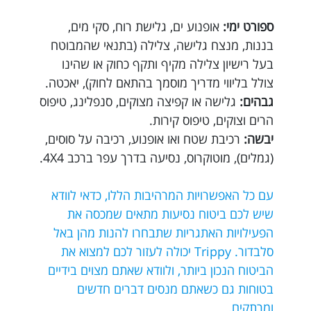
ספורט ימי:
אופנוע ים, גלישת רוח, סקי מים,
בננות, מנצח גלישה, צלילה (בתנאי שהמבוטח
בעל רישיון צלילה מקיף ותקף כחוק או שהינו
צולל בליווי מדריך מוסמך בהתאם לחוק), יאכטה.
גבהים:
גלישה או קפיצה מצוקים, סנפלינג, טיפוס
הרים וצוקים, טיפוס קירות.
יבשה:
רכיבת שטח ואו אופנוע, רכיבה על סוסים,
(גמלים), מוטוקרוס, נסיעה בדרך עפר ברכב 4X4.
עם כל האפשרויות המרהיבות הללו, כדאי לוודא
שיש לכם ביטוח נסיעות מתאים שמכסה את
הפעילויות האתגריות שתבחרו להנות מהן באל
סלבדור. Trippy יכולה לעזור לכם למצוא את
הביטוח הנכון ביותר, ולוודא שאתם מצוים בידיים
בטוחות גם כשאתם מנסים דברים חדשים
ומרתקים.