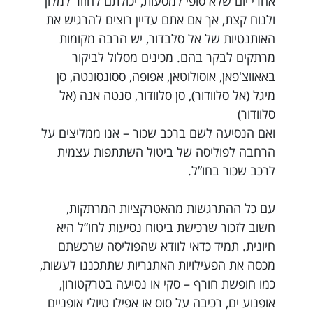
אחרי יום שלא סופי למסעות, יכולתם לחזור למלון
ולנוח קצת, אך אם אתם עדיין רוצים להרגיש את
האותנטיות של אל סלבדור, יש הרבה מקומות
מרתקים לבקר בהם. מכינים מסלול לביקור
באאווצ'פאן, אוסולוטאן, אפופה, ססונסונטה, סן
מיגל (אל סלוודור), סן סלוודור, סנטה אנה (אל
סלוודור)
ואם הנסיעה לשם ברכב שכור – אנו ממליצים על
הרחבה לפוליסה של ביטול השתתפות עצמית
לרכב שכור בחו”ל.
עם כל ההתרגשות מהאטרקציות המרתקות,
חשוב לזכור שרכישת ביטוח נסיעות לחו”ל היא
חיונית. תמיד כדאי לוודא שהפוליסה שרכשתם
מכסה את הפעילויות האתגריות שתתכננו לעשות,
כמו חופשת חורף – סקי או נסיעה בטרקטורון,
אופנוע ים, רכיבה על סוס או אפילו טיולי אופניים