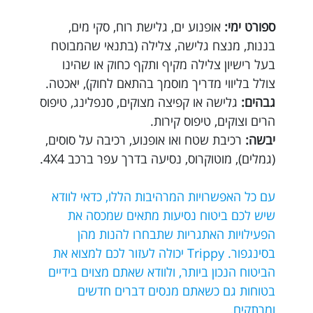
ספורט ימי:
אופנוע ים, גלישת רוח, סקי מים,
בננות, מנצח גלישה, צלילה (בתנאי שהמבוטח
בעל רישיון צלילה מקיף ותקף כחוק או שהינו
צולל בליווי מדריך מוסמך בהתאם לחוק), יאכטה.
גבהים:
גלישה או קפיצה מצוקים, סנפלינג, טיפוס
הרים וצוקים, טיפוס קירות.
יבשה:
רכיבת שטח ואו אופנוע, רכיבה על סוסים,
(גמלים), מוטוקרוס, נסיעה בדרך עפר ברכב 4X4.
עם כל האפשרויות המרהיבות הללו, כדאי לוודא
שיש לכם ביטוח נסיעות מתאים שמכסה את
הפעילויות האתגריות שתבחרו להנות מהן
בסינגפור. Trippy יכולה לעזור לכם למצוא את
הביטוח הנכון ביותר, ולוודא שאתם מצוים בידיים
בטוחות גם כשאתם מנסים דברים חדשים
ומרתקים.