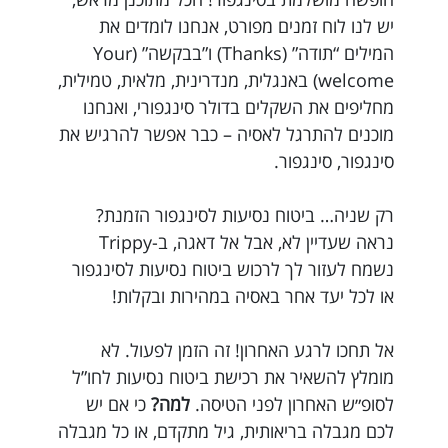
יש לנו לוח זמנים מפורט, אנחנו לומדים את
המילים “תודה” (Thanks) ו”בבקשה” (Your
welcome) באנגלית, מנדרינית, מלאית, טמילית,
מחליפים את השקלים בדולר סינגפורי, ואנחנו
מוכנים להתרגל לאסיה – כבר אפשר להרגיש את
סינגפור, סינגפור.
רק שניה… ביטוח נסיעות לסינגפור הזמנת?
נראה שעדיין לא, אבל אל דאגה, ב-Trippy
נשמח לעזור לך לרכוש ביטוח נסיעות לסינגפור
או לכל יעד אחר באסיה במהירות ובקלות!
אל תחכו לרגע האחרון! זה הזמן לפעול. לא
מומלץ להשאיר את רכישת ביטוח נסיעות לחו”ל
לסופ״ש האחרון לפני הטיסה.
למה?
כי אם יש
לכם מגבלה בריאותית, גיל מתקדם, או כל מגבלה