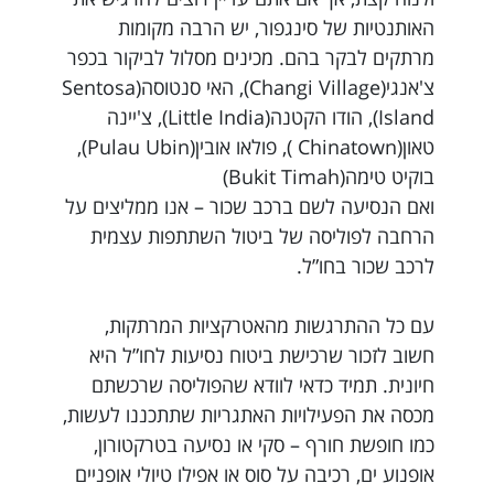
האותנטיות של סינגפור, יש הרבה מקומות
מרתקים לבקר בהם. מכינים מסלול לביקור בכפר
צ'אנגי(Changi Village), האי סנטוסה(Sentosa
Island), הודו הקטנה(Little India), צ'יינה
טאון(Chinatown ), פולאו אובין(Pulau Ubin),
בוקיט טימה(Bukit Timah)
ואם הנסיעה לשם ברכב שכור – אנו ממליצים על
הרחבה לפוליסה של ביטול השתתפות עצמית
לרכב שכור בחו”ל.
עם כל ההתרגשות מהאטרקציות המרתקות,
חשוב לזכור שרכישת ביטוח נסיעות לחו”ל היא
חיונית. תמיד כדאי לוודא שהפוליסה שרכשתם
מכסה את הפעילויות האתגריות שתתכננו לעשות,
כמו חופשת חורף – סקי או נסיעה בטרקטורון,
אופנוע ים, רכיבה על סוס או אפילו טיולי אופניים