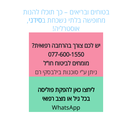
בטוחים ובריאים – כך תוכלו להנות
מחופשה בלתי נשכחת ב
סידני
,
אוסטרליה!
יש לכם צורך בהרחבה רפואית?
077-600-1550
מומחים לביטוח חו”ל
ניתן ע”י סוכנות בילבסקי רם
ליחצו כאן להפקת פוליסה
בכל גיל או מצב רפואי
WhatsApp