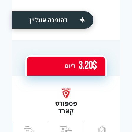
להזמנה אונליין
3.20$
ליום
פספורט
קארד