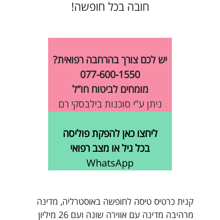
חובה בכל חופשה!
יש לכם צורך בהרחבה רפואית?
077-600-1550
מומחים לביטוח חו”ל
ניתן ע”י סוכנות בילבסקי רם
ליחצו כאן להפקת פוליסה
בכל גיל או מצב רפואי
WhatsApp
קנית כרטיס טיסה לחופשה באוסטרליה, מדינה
מרהיבה מדינה עם אווירה שונה ועם 26 מיליון