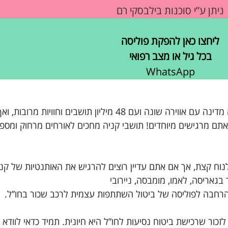
ניתן ע”י סוכנות בילבסקי רם
ליחצו כאן להפקת פוליסה
בכל גיל או מצב רפואי
WhatsApp
קנית כרטיס טיסה לחופשה בקניה, מדינה מרהיבה מדינה עם אווירה שונה ועם 48 מיליון תו
ם בשנה, אתם מרגישים מיוחדים! תושבי קניה מחכים לאורחים מרחוק ומ
ולנוח קצת, אך אם אתם עדיין רוצים להרגיש את האותנטיות של קנ
גאריסה, לאמו, מומבסה, ניירובי
הרחבה לפוליסה של ביטול השתתפות עצמית לרכב שכור בחו”ל.
ור שרכישת ביטוח נסיעות לחו”ל היא חיונית. תמיד כדאי לוודא