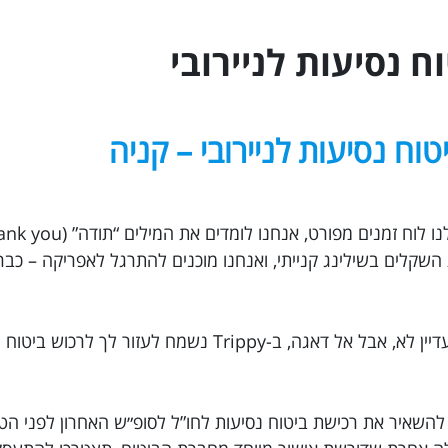
מרכז אמריקה
ח נסיעות ל
ניירובי
אוסטרליה - הפסיפיק
האיים הקאריביים
טוח נסיעות לניירובי – קניה
 מחליפים את השקלים בשילינג קנייתי, ואנחנו מוכנים להתרגל לאפריקה – 
רק שניה… ביטוח נסיעות לקניה הזמנת? נראה שעדיין לא, אבל אל דאגה, ב-Trippy נש
 להשאיר את רכישת ביטוח נסיעות לחו”ל לסופ״ש האחרון לפני הט