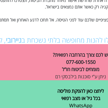
בלה אחרת שדורשת אישור מיוחד מחברת הביטוח, תצטרכו להתע
לקניה רק כאשר אתם נמצאים בישראל.
ציפיים שלכם עוד לפני הטיסה. אל תחכו לרגע האחרון ואל תסתכ
כלו להנות מחופשה בלתי נשכחת ב
ניירובי
, ק
ש לכם צורך בהרחבה רפואית?
077-600-1550
מומחים לביטוח חו”ל
ניתן ע”י סוכנות בילבסקי רם
ליחצו כאן להפקת פוליסה
בכל גיל או מצב רפואי
WhatsApp