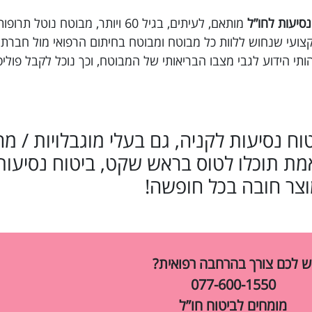
נסיעות לחו”ל
מותאם, לעיתים, בגיל 60 ויותר, מבוטח נו
ץ דם וכו’. ב Trippy ישנו צוות מקצועי שנחוש ללוות כל מבוטח ומבוטח בחיתום הרפואי מול 
תי הידוע לגבי מצבו הבריאותי של המבוטח, וכך נוכל לקבל פול
וש ביטוח נסיעות לקניה, גם בעלי מוגבלויות / מח
ת תוכלו לטוס בראש שקט, ביטוח נסיעות 
צר חובה בכל חופשה!
ש לכם צורך בהרחבה רפואית?
077-600-1550
מומחים לביטוח חו”ל