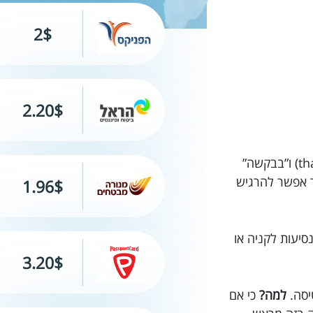
2$
2.20$
חופשה מושלמת בניירובי! הכל מתוכנן מראש, יש לנו לוח זמנים מפורט, אנחנו לומדים את המילים “תודה” (thank you) ו”בבקשה”
כבר אפשר להרגיש
1.96$
מח לעזור לך לרכוש ביטוח נסיעות לקניה או
3.20$
יסה.
למה?
כי אם