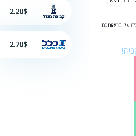
סק בזה מראש…
2.20$
לו על בריאותכם
2.70$
ניה!