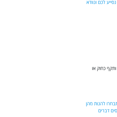
וב ביותר, מומלץ בחום להזמין את הפוליסה דרך האתר Trippy. כך אנו נסייע לכם ונוודא
ותקף כחוק או
בחרו להנות מהן
נסים דברים