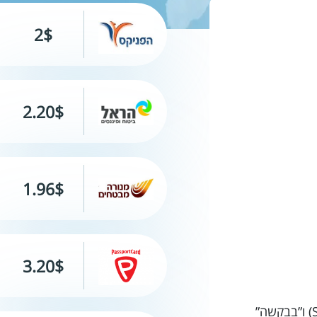
2$
2.20$
1.96$
3.20$
חופשה מושלמת במרקש! הכל מתוכנן מראש, יש לנו לוח זמנים מפורט, אנחנו לומדים את המילים “תודה” (Shukran) ו”בבקשה”