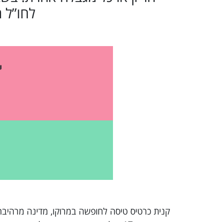
לחו”ל 
י