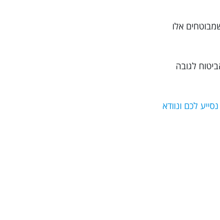
שמבוטחים אלו
ביטוח לגובה
וב ביותר, מומלץ בחום להזמין את הפוליסה דרך האתר Trippy. כך אנו נסייע לכם ונוודא