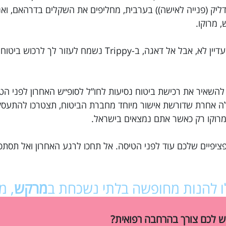
דליק (פנייה לאישה)) בערבית, מחליפים את השקלים בדרהאם, ואנ
 מרוקו.
רק שניה… ביטוח נסיעות למרוקו הזמנת? נראה שעדיין לא, אבל אל דאגה, ב-Trippy נש
 להשאיר את רכישת ביטוח נסיעות לחו”ל לסופ״ש האחרון לפני הט
בלה אחרת שדורשת אישור מיוחד מחברת הביטוח, תצטרכו להתע
למרוקו רק כאשר אתם נמצאים בישראל.
ציפיים שלכם עוד לפני הטיסה. אל תחכו לרגע האחרון ואל תסתכ
לו להנות מחופשה בלתי נשכחת ב
מרקש
, מ
ש לכם צורך בהרחבה רפואית?