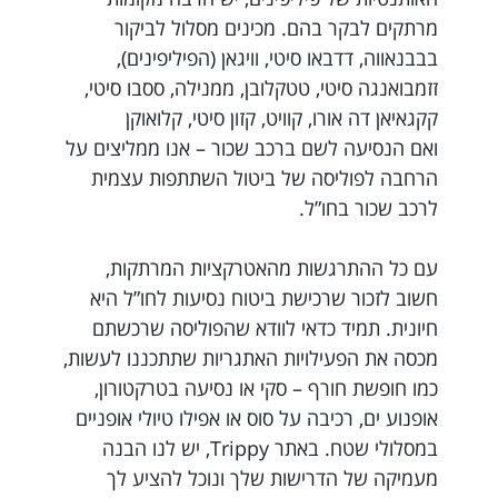
מרתקים לבקר בהם. מכינים מסלול לביקור
בבבנאווה, דדבאו סיטי, וויגאן (הפיליפינים),
זזמבואנגה סיטי, טטקלובן, ממנילה, ססבו סיטי,
קקגאיאן דה אורו, קוויט, קזון סיטי, קלואוקן
ואם הנסיעה לשם ברכב שכור – אנו ממליצים על
הרחבה לפוליסה של ביטול השתתפות עצמית
לרכב שכור בחו”ל.
עם כל ההתרגשות מהאטרקציות המרתקות,
חשוב לזכור שרכישת ביטוח נסיעות לחו”ל היא
חיונית. תמיד כדאי לוודא שהפוליסה שרכשתם
מכסה את הפעילויות האתגריות שתתכננו לעשות,
כמו חופשת חורף – סקי או נסיעה בטרקטורון,
אופנוע ים, רכיבה על סוס או אפילו טיולי אופניים
במסלולי שטח. באתר Trippy, יש לנו הבנה
מעמיקה של הדרישות שלך ונוכל להציע לך