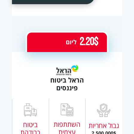
2.20$
ליום
הראל ביטוח
פיננסים
השתתפות
ביטוח
גבול אחריות
עצמית
כבודהת
2,500,000$