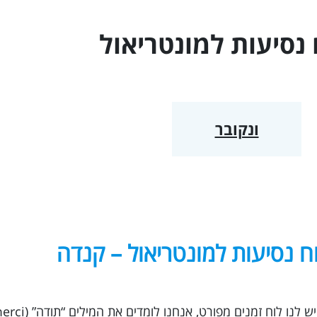
מרכז אמריקה
 נסיעות ל
מונטריאול
אוסטרליה - הפסיפיק
האיים הקאריביים
ונקובר
ח נסיעות למונטריאול – קנדה