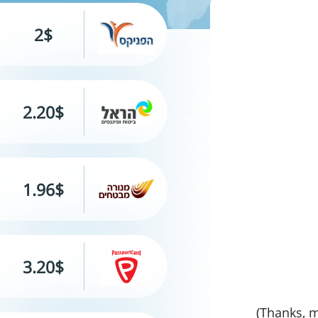
2$
2.20$
1.96$
3.20$
חופשה מושלמת במונטריאול! הכל מתוכנן מראש, יש לנו לוח זמנים מפורט, אנחנו לומדים את המילים “תודה” (Thanks, merci)