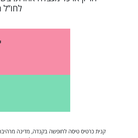
לחו”ל 
י