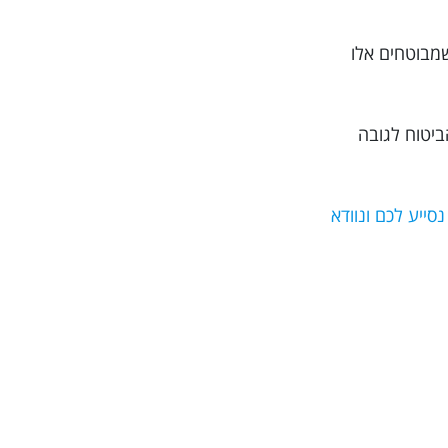
שמבוטחים אלו
ביטוח לגובה
וב ביותר, מומלץ בחום להזמין את הפוליסה דרך האתר Trippy. כך אנו נסייע לכם ונוודא