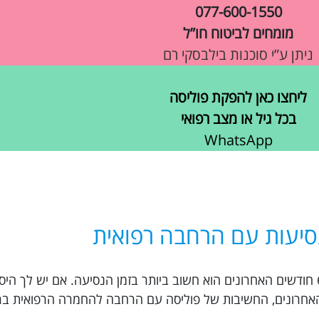
077-600-1550
מומחים לביטוח חו”ל
ניתן ע”י סוכנות בילבסקי רם
ליחצו כאן להפקת פוליסה
בכל גיל או מצב רפואי
WhatsApp
סיעות עם הרחבה רפואית
ביטוח נסיעות למונטריאול עם החמרה רפואית ב-6 חודשים האחרונים הוא חשוב ביותר בזמן הנסיעה. אם י
בדיקות לא תקינות ב-6 החודשים האחרונים, החשיבות של פוליסה עם הרחבה להחמרה הרפוא