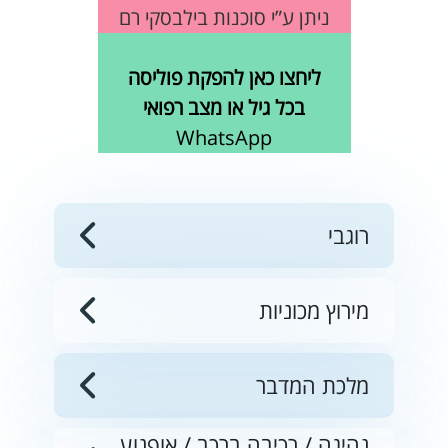
ניתן ע”י סוכנות בילבסקי רם
ליחצו כאן להפקת פוליסה
בכל גיל או מצב רפואי
WhatsApp
רוגבי
מירוץ מכוניות
מלכת המדבר
נהיגה / רכיבה ברכב / אופנוע