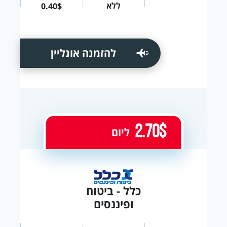
ללא
0.40$
להזמנה אונליין
2.70$
ליום
כלל - ביטוח
ופיננסים