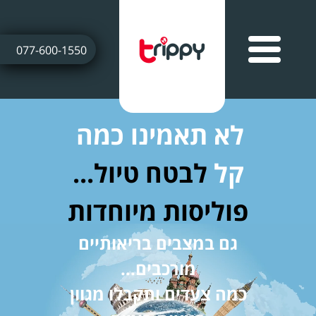
077-600-1550
לא תאמינו כמה
קל
לבטח טיול...
פוליסות מיוחדות
גם במצבים בריאותיים
מורכבים...
כמה צעדים ותקבלו מגוון