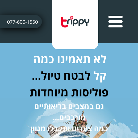
077-600-1550
לא תאמינו כמה
קל
לבטח טיול...
פוליסות מיוחדות
גם במצבים בריאותיים
מורכבים...
כמה צעדים ותקבלו מגוון