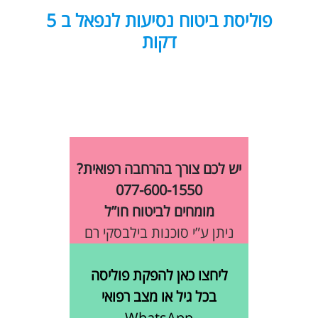
פוליסת ביטוח נסיעות לנפאל ב 5
דקות
יש לכם צורך בהרחבה רפואית?
077-600-1550
מומחים לביטוח חו”ל
ניתן ע”י סוכנות בילבסקי רם
ליחצו כאן להפקת פוליסה
בכל גיל או מצב רפואי
WhatsApp