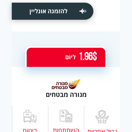
להזמנה אונליין
1.96$
ליום
מנורה מבטחים
השתתפות
ביטוח
גבול אחריות