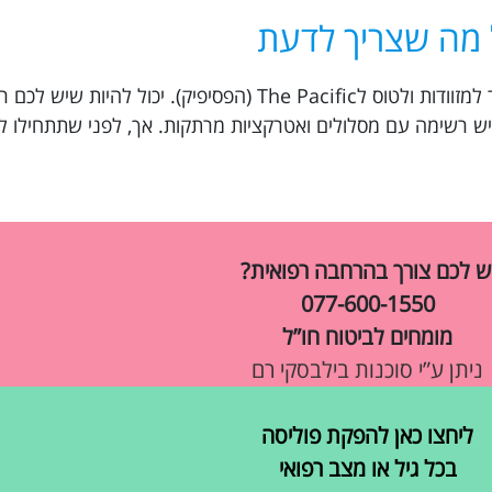
 מה שצריך לדעת
החופשה שחיכיתם לה באה, ואתם מתכננים לחבור למזוודות ולטוס לThe Pacific (הפסיפיק). יכ
 רשימה עם מסלולים ואטרקציות מרתקות. אך, לפני שתתחילו לח
ש לכם צורך בהרחבה רפואית?
077-600-1550
מומחים לביטוח חו”ל
ניתן ע”י סוכנות בילבסקי רם
ליחצו כאן להפקת פוליסה
בכל גיל או מצב רפואי