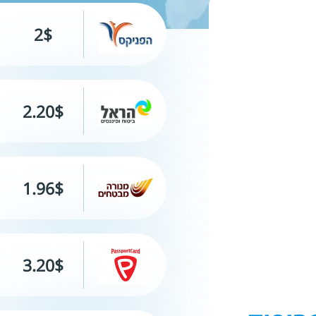
2$
2.20$
1.96$
3.20$