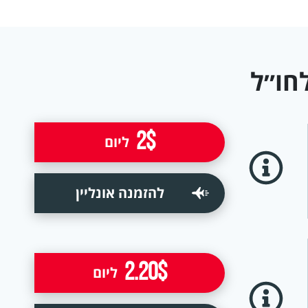
חו״ל
2$
ליום
להזמנה אונליין
2.20$
ליום