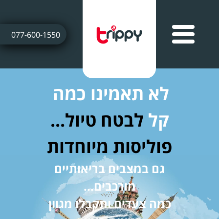
077-600-1550
לא תאמינו כמה
קל
לבטח טיול...
פוליסות מיוחדות
גם במצבים בריאותיים
מורכבים...
כמה צעדים ותקבלו מגוון