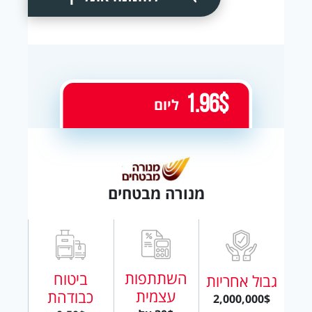
1.96$
ליום
מנורה מבטחים
השתתפות
ביטוח
גבול אחריות
עצמית
כבודהת
2,000,000$