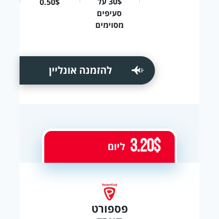
30$ על
0.50$
סעיפים
מסוימים
להזמנה אונליין
3.20$
ליום
פספורט