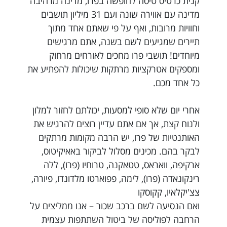
קנית כרטיס טיסה לחופשה בפרו, מדינה מרהיבה
מדינה עם אווירה שונה ועם 31 מיליון תושבים
וחוויות מרובות, ואף על פי שאתם אחד מתוך
תיירים שמגיעים לשם בשנה, אתם מרגישים
מיוחדים! תושבי פרו מחכים לאורחים מרחוק
ומספקים אטרקציות מרתקות שיכולות להפתיע את
כל אחד מכם.
אחרי יום שלא סופי למסעות, יכולתם לחזור למלון
ולנוח קצת, אך אם אתם עדיין רוצים להרגיש את
האותנטיות של פרו, יש הרבה מקומות מרתקים
לבקר בהם. מכינים מסלול לביקור באאיקיטוס,
ארקיפה, וואראס, טטאקנה, טרוחיו (פרו), ללה
רינקונאדה (פרו), לימה, פפוארטו מלדונדו, פיורה,
צצ'יקלאיו, קקוסקו
ואם הנסיעה לשם ברכב שכור – אנו ממליצים על
הרחבה לפוליסה של ביטול השתתפות עצמית