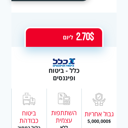
2.70$
ליום
כלל - ביטוח
ופיננסים
השתתפות
ביטוח
גבול אחריות
עצמית
כבודהת
5,000,000$
ללא
כלול במחיר