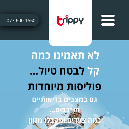
077-600-1550
לא תאמינו כמה
קל
לבטח טיול...
פוליסות מיוחדות
גם במצבים בריאותיים
מורכבים...
כמה צעדים ותקבלו מגוון