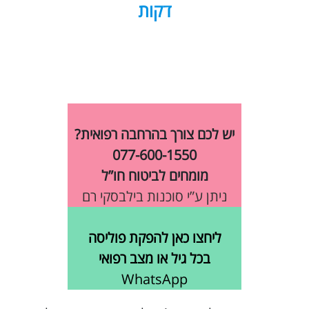
דקות
יש לכם צורך בהרחבה רפואית?
077-600-1550
מומחים לביטוח חו”ל
ניתן ע”י סוכנות בילבסקי רם
ליחצו כאן להפקת פוליסה
בכל גיל או מצב רפואי
WhatsApp