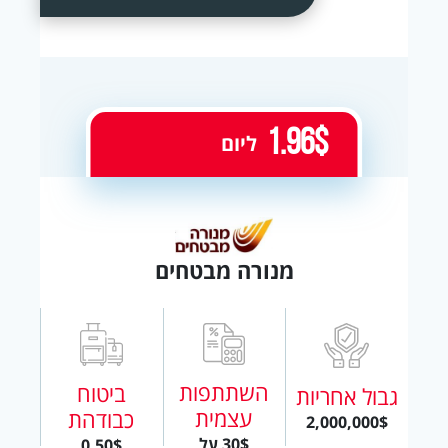
1.96$
ליום
מנורה מבטחים
השתתפות
ביטוח
גבול אחריות
עצמית
כבודהת
2,000,000$
30$ על
0.50$