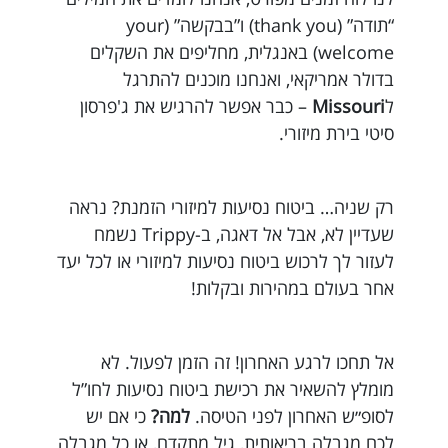
“תודה” (thank you) ו”בבקשה” (your
welcome) באנגלית, מחליפים את השקלים
בדולר אמריקאי, ואנחנו מוכנים להתרגל
ל
Missouri
– כבר אפשר להרגיש את ג'פרסון
סיטי בירת מיזורי.
רק שניה… ביטוח נסיעות למיזורי הזמנת? נראה
שעדיין לא, אבל אל דאגה, ב-Trippy נשמח
לעזור לך לרכוש ביטוח נסיעות למיזורי או לכל יעד
אחר בעולם במהירות ובקלות!
אל תחכו לרגע האחרון! זה הזמן לפעול. לא
מומלץ להשאיר את רכישת ביטוח נסיעות לחו”ל
לסופ״ש האחרון לפני הטיסה.
למה?
כי אם יש
לכם מגבלה בריאותית, גיל מתקדם, או כל מגבלה