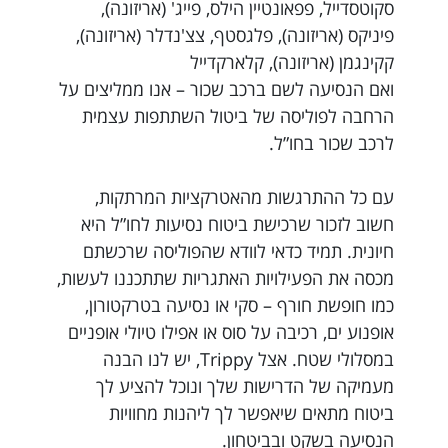
סקוטסדייל, פפאונטיין הילס, פייג' (אריזונה),
פיניקס (אריזונה), פלגסטף, צצ'נדלר (אריזונה),
קקינגמן (אריזונה), קלארקדייל
ואם הנסיעה לשם ברכב שכור – אנו ממליצים על
הרחבה לפוליסה של ביטול השתתפות עצמית
לרכב שכור בחו”ל.
עם כל ההתרגשות מהאטרקציות המרתקות,
חשוב לזכור שרכישת ביטוח נסיעות לחו”ל היא
חיונית. תמיד כדאי לוודא שהפוליסה שרכשתם
מכסה את הפעילויות האתגריות שתתכננו לעשות,
כמו חופשת חורף – סקי או נסיעה בטרקטורון,
אופנוע ים, רכיבה על סוס או אפילו טיולי אופניים
במסלולי שטח. אצל Trippy, יש לנו הבנה
מעמיקה של הדרישות שלך ונוכל להציע לך
ביטוח מתאים שיאפשר לך ליהנות מחוויות
הנסיעה בשקט ובביטחון.