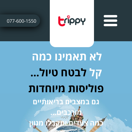
077-600-1550
לא תאמינו כמה
קל
לבטח טיול...
פוליסות מיוחדות
גם במצבים בריאותיים
מורכבים...
כמה צעדים ותקבלו מגוון