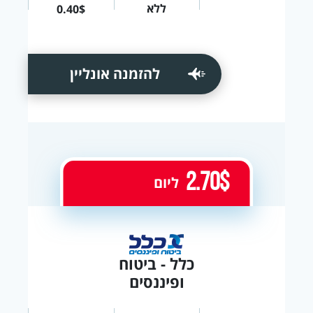
ללא
0.40$
להזמנה אונליין
2.70$
ליום
כלל - ביטוח
ופיננסים