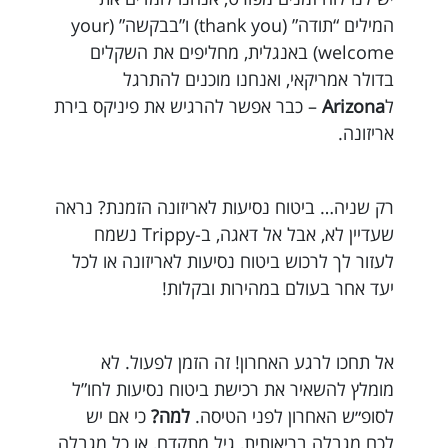
המילים “תודה” (thank you) ו”בבקשה” (your
welcome) באנגלית, מחליפים את השקלים
בדולר אמריקאי, ואנחנו מוכנים להתרגל
ל
Arizona
– כבר אפשר להרגיש את פיניקס בירת
אריזונה.
רק שניה… ביטוח נסיעות לאריזונה הזמנת? נראה
שעדיין לא, אבל אל דאגה, ב-Trippy נשמח
לעזור לך לרכוש ביטוח נסיעות לאריזונה או לכל
יעד אחר בעולם במהירות ובקלות!
אל תחכו לרגע האחרון! זה הזמן לפעול. לא
מומלץ להשאיר את רכישת ביטוח נסיעות לחו”ל
לסופ״ש האחרון לפני הטיסה.
למה?
כי אם יש
לכם מגבלה בריאותית, גיל מתקדם, או כל מגבלה