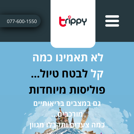
077-600-1550
לא תאמינו כמה
קל
לבטח טיול...
פוליסות מיוחדות
גם במצבים בריאותיים
מורכבים...
כמה צעדים ותקבלו מגוון