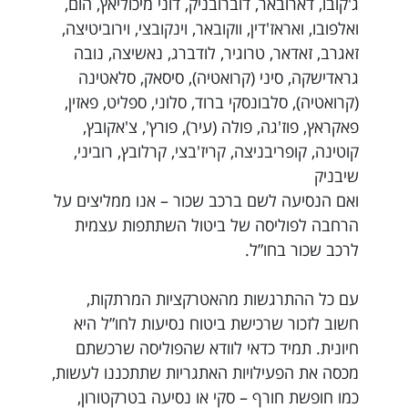
ג'קובו, דארובאר, דוברובניק, דוני מיכוליאץ, הום,
ואלפובו, ואראז'דין, ווקובאר, וינקובצי, וירוביטיצה,
זאגרב, זאדאר, טרוגיר, לודברג, נאשיצה, נובה
גראדישקה, סיני (קרואטיה), סיסאק, סלאטינה
(קרואטיה), סלבונסקי ברוד, סלוני, ספליט, פאזין,
פאקראץ, פוז'גה, פולה (עיר), פורץ', צ'אקובץ,
קוטינה, קופריבניצה, קריז'בצי, קרלובץ, רוביני,
שיבניק
ואם הנסיעה לשם ברכב שכור – אנו ממליצים על
הרחבה לפוליסה של ביטול השתתפות עצמית
לרכב שכור בחו”ל.
עם כל ההתרגשות מהאטרקציות המרתקות,
חשוב לזכור שרכישת ביטוח נסיעות לחו”ל היא
חיונית. תמיד כדאי לוודא שהפוליסה שרכשתם
מכסה את הפעילויות האתגריות שתתכננו לעשות,
כמו חופשת חורף – סקי או נסיעה בטרקטורון,