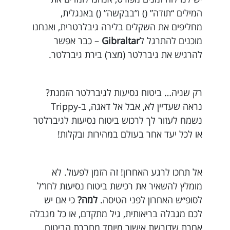
המילים “תודה” () ו”בבקשה” () באנגלית,
מחליפים את השקלים בלירה גיבלרטרית, ואנחנו
מוכנים להתרגל ל
Gibraltar
– כבר אפשר
להרגיש את גיברלטר (מצר) בירת גיברלטר.
רק שניה… ביטוח נסיעות לגיברלטר הזמנת?
נראה שעדיין לא, אבל אל דאגה, ב-Trippy
נשמח לעזור לך לרכוש ביטוח נסיעות לגיברלטר
או לכל יעד אחר בעולם במהירות ובקלות!
אל תחכו לרגע האחרון! זה הזמן לפעול. לא
מומלץ להשאיר את רכישת ביטוח נסיעות לחו”ל
לסופ״ש האחרון לפני הטיסה.
למה?
כי אם יש
לכם מגבלה בריאותית, גיל מתקדם, או כל מגבלה
אחרת שדורשת אישור מיוחד מחברת הביטוח,