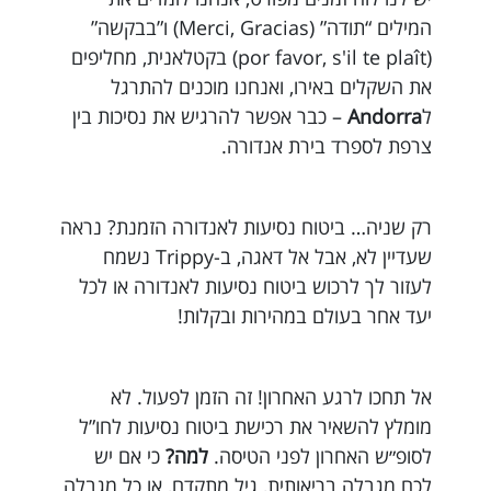
המילים “תודה” (Merci, Gracias) ו”בבקשה”
(por favor, s'il te plaît) בקטלאנית, מחליפים
את השקלים באירו, ואנחנו מוכנים להתרגל
ל
Andorra
– כבר אפשר להרגיש את נסיכות בין
צרפת לספרד בירת אנדורה.
רק שניה… ביטוח נסיעות לאנדורה הזמנת? נראה
שעדיין לא, אבל אל דאגה, ב-Trippy נשמח
לעזור לך לרכוש ביטוח נסיעות לאנדורה או לכל
יעד אחר בעולם במהירות ובקלות!
אל תחכו לרגע האחרון! זה הזמן לפעול. לא
מומלץ להשאיר את רכישת ביטוח נסיעות לחו”ל
לסופ״ש האחרון לפני הטיסה.
למה?
כי אם יש
לכם מגבלה בריאותית, גיל מתקדם, או כל מגבלה