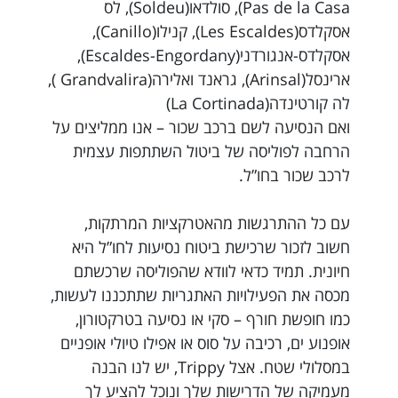
Pas de la Casa), סולדאו(Soldeu), לס
אסקלדס(Les Escaldes), קנילו(Canillo),
אסקלדס-אנגורדני(Escaldes-Engordany),
ארינסל(Arinsal), גראנד ואלירה(Grandvalira ),
לה קורטינדה(La Cortinada)
ואם הנסיעה לשם ברכב שכור – אנו ממליצים על
הרחבה לפוליסה של ביטול השתתפות עצמית
לרכב שכור בחו”ל.
עם כל ההתרגשות מהאטרקציות המרתקות,
חשוב לזכור שרכישת ביטוח נסיעות לחו”ל היא
חיונית. תמיד כדאי לוודא שהפוליסה שרכשתם
מכסה את הפעילויות האתגריות שתתכננו לעשות,
כמו חופשת חורף – סקי או נסיעה בטרקטורון,
אופנוע ים, רכיבה על סוס או אפילו טיולי אופניים
במסלולי שטח. אצל Trippy, יש לנו הבנה
מעמיקה של הדרישות שלך ונוכל להציע לך