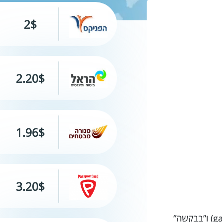
2$
2.20$
1.96$
3.20$
חופשה מושלמת בהאנוי! הכל מתוכנן מראש, יש לנו לוח זמנים מפורט, אנחנו לומדים את המילים “תודה” (gam uhhn) ו”בבקשה”