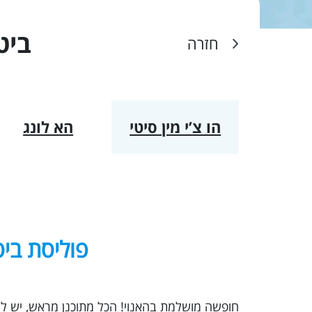
ביט
חזרה
הו צ’י מין סיטי
הא לונג
פוליסת ביט