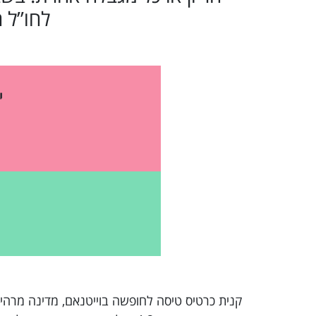
לחו”ל 
י