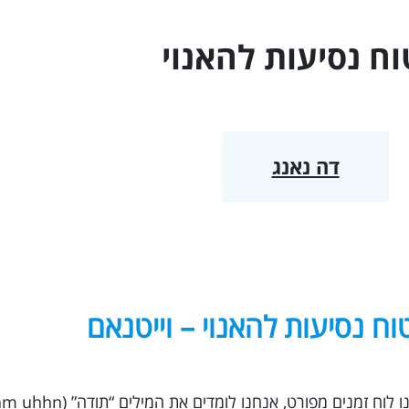
מרכז אמריקה
וח נסיעות ל
האנוי
אוסטרליה - הפסיפיק
האיים הקאריביים
דה נאנג
וח נסיעות להאנוי – וייטנאם