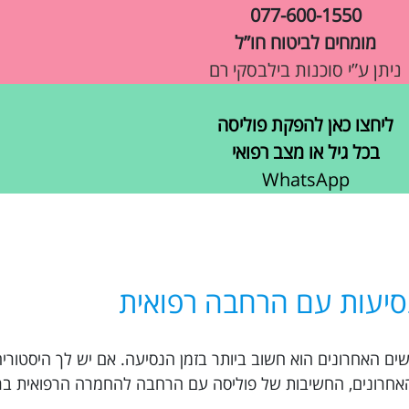
077-600-1550
מומחים לביטוח חו”ל
ניתן ע”י סוכנות בילבסקי רם
ליחצו כאן להפקת פוליסה
בכל גיל או מצב רפואי
WhatsApp
סיעות עם הרחבה רפואית
נסיעות להאנוי עם החמרה רפואית ב-6 חודשים האחרונים הוא חשוב ביותר בזמן הנסיעה. אם יש לך היס
בדיקות לא תקינות ב-6 החודשים האחרונים, החשיבות של פוליסה עם הרחבה להחמרה הרפוא