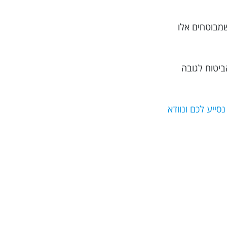
שמבוטחים אלו
ביטוח לגובה
וב ביותר, מומלץ בחום להזמין את הפוליסה דרך האתר Trippy. כך אנו נסייע לכם ונוודא