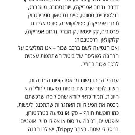
דדרבן (דרום אפריקה), ייוהנסבורג, מיוזנברג,
ננלספרייט, ססווטו, סיימונס טאון, ספרינגבוק
(דרום אפריקה), פפולוקוואנה, פורט אליזבת,
פרטוריה, קקייפטאון, קימברלי (דרום אפריקה),
קלוקולאן, ררסטנבורג
ואם הנסיעה לשם ברכב שכור – אנו ממליצים על
הרחבה לפוליסה של ביטול השתתפות עצמית
לרכב שכור בחו”ל.
עם כל ההתרגשות מהאטרקציות המרתקות,
חשוב לזכור שרכישת ביטוח נסיעות לחו”ל היא
חיונית. תמיד כדאי לוודא שהפוליסה שרכשתם
מכסה את הפעילויות האתגריות שתתכננו לעשות,
כמו חופשת חורף – סקי או נסיעה בטרקטורון,
אופנוע ים, רכיבה על סוס או אפילו טיולי אופניים
במסלולי שטח. באתר Trippy, יש לנו הבנה