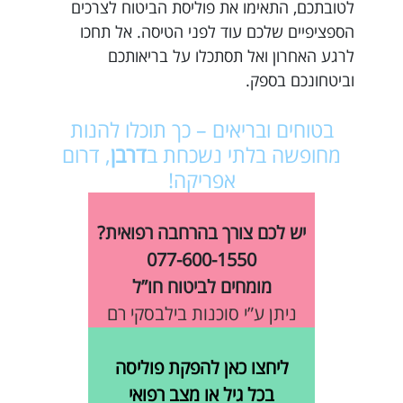
לטובתכם, התאימו את פוליסת הביטוח לצרכים
הספציפיים שלכם עוד לפני הטיסה. אל תחכו
לרגע האחרון ואל תסתכלו על בריאותכם
וביטחונכם בספק.
בטוחים ובריאים – כך תוכלו להנות
מחופשה בלתי נשכחת ב
דרבן
, דרום
אפריקה!
יש לכם צורך בהרחבה רפואית?
077-600-1550
מומחים לביטוח חו”ל
ניתן ע”י סוכנות בילבסקי רם
ליחצו כאן להפקת פוליסה
בכל גיל או מצב רפואי