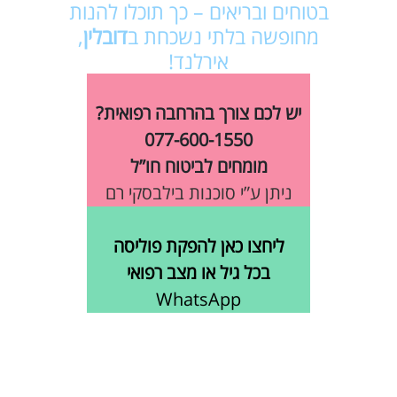
בטוחים ובריאים – כך תוכלו להנות
מחופשה בלתי נשכחת ב
דובלין
,
אירלנד!
יש לכם צורך בהרחבה רפואית?
077-600-1550
מומחים לביטוח חו”ל
ניתן ע”י סוכנות בילבסקי רם
ליחצו כאן להפקת פוליסה
בכל גיל או מצב רפואי
WhatsApp