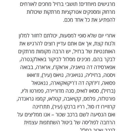
מרגישים מיוחדים! תושבי ברזיל מחכים לאורחים
מרחוק ומספקים אטרקציות מרתקות שיכולות
להפתיע את כל אחד מכם.
אחרי יום שלא סופי למסעות, יכולתם לחזור למלון
ולנוח קצת, אך אם אתם עדיין רוצים להרגיש את
האותנטיות של ברזיל, יש הרבה מקומות מרתקים
לבקר בהם. מכינים מסלול לביקור באאלקנטרה,
אפארסידה דה גויאניה, אראקז'ו, ארארה, בבואה
ויסטה, ברזיליה, גגויאניה, גויאס (עיר), זז'ואאו
פסואה, ז'יז'וקה דה ז'ריקואקוארה, ננאטאל
(ברזיל), ססאו לואיס, סנה מדוריירה, פפורטו וליו,
פורטלזה, פלמס, קקויאבה, קטלאו, קמפו גראנדה,
קרוזיירו דו סול, רריו ברנקו (עיר), תתרזינה
ואם הנסיעה לשם ברכב שכור – אנו ממליצים על
הרחבה לפוליסה של ביטול השתתפות עצמית
לרכב שכור בחו”ל.