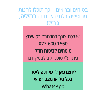
בטוחים ובריאים – כך תוכלו להנות
מחופשה בלתי נשכחת ב
ברזיליה
,
ברזיל!
יש לכם צורך בהרחבה רפואית?
077-600-1550
מומחים לביטוח חו”ל
ניתן ע”י סוכנות בילבסקי רם
ליחצו כאן להפקת פוליסה
בכל גיל או מצב רפואי
WhatsApp