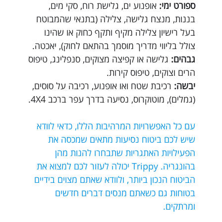
ספורט ימי:
אופנוע ים, גלישת רוח, סקי מים,
בננות, מנצח גלישה, צלילה (בתנאי שהמבוטח
בעל רישיון צלילה מקיף ותקף כחוק או שהינו
צולל בליווי מדריך מוסמך בהתאם לחוק), יאכטה.
גבהים:
גלישה או קפיצה מצוקים, סנפלינג, טיפוס
הרים וצוקים, טיפוס קירות.
יבשה:
רכיבת שטח ואו אופנוע, רכיבה על סוסים,
(גמלים), מוטוקרוס, נסיעה בדרך עפר ברכב 4X4.
עם כל האפשרויות המרהיבות הללו, כדאי לוודא
שיש לכם ביטוח נסיעות מתאים שמכסה את
הפעילויות האתגריות שתבחרו להנות מהן
בהונגריה. Trippy יכולה לעזור לכם למצוא את
הביטוח הנכון ביותר, ולוודא שאתם מצוים בידיים
בטוחות גם כשאתם מנסים דברים חדשים
ומרתקים.