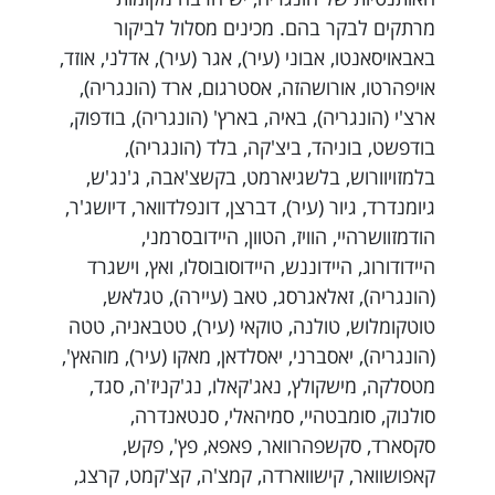
מרתקים לבקר בהם. מכינים מסלול לביקור
באבאויסאנטו, אבוני (עיר), אגר (עיר), אדלני, אוזד,
אויפהרטו, אורושהזה, אסטרגום, ארד (הונגריה),
ארצ'י (הונגריה), באיה, בארץ' (הונגריה), בודפוק,
בודפשט, בוניהד, ביצ'קה, בלד (הונגריה),
בלמזויוורוש, בלשגיארמט, בקשצ'אבה, ג'נג'ש,
גיומנדרד, גיור (עיר), דברצן, דונפלדוואר, דיושג'ר,
הודמזוושרהיי, הוויז, הטוון, היידובסרמני,
היידודורוג, היידוננש, היידוסובוסלו, ואץ, וישגרד
(הונגריה), זאלאגרסג, טאב (עיירה), טגלאש,
טוטקומלוש, טולנה, טוקאי (עיר), טטבאניה, טטה
(הונגריה), יאסברני, יאסלדאן, מאקו (עיר), מוהאץ',
מטסלקה, מישקולץ, נאג'קאלו, נג'קניז'ה, סגד,
סולנוק, סומבטהיי, סמיהאלי, סנטאנדרה,
סקסארד, סקשפהרוואר, פאפא, פץ', פקש,
קאפושוואר, קישווארדה, קמצ'ה, קצ'קמט, קרצג,