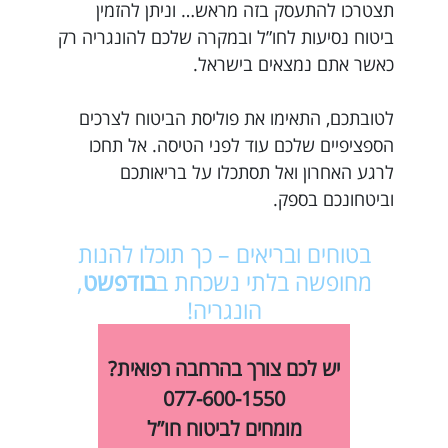
תצטרכו להתעסק בזה מראש… וניתן להזמין
ביטוח נסיעות לחו”ל ובמקרה שלכם להונגריה רק
כאשר אתם נמצאים בישראל.
לטובתכם, התאימו את פוליסת הביטוח לצרכים
הספציפיים שלכם עוד לפני הטיסה. אל תחכו
לרגע האחרון ואל תסתכלו על בריאותכם
וביטחונכם בספק.
בטוחים ובריאים – כך תוכלו להנות
מחופשה בלתי נשכחת ב
בודפשט
,
הונגריה!
יש לכם צורך בהרחבה רפואית?
077-600-1550
מומחים לביטוח חו”ל