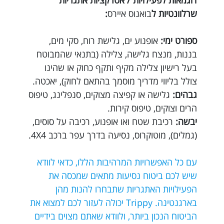
דוגמאות לפעילויות / אטרקציות אתגריות
שרלוונטיות ל
בואנוס איירס
:
ספורט ימי:
אופנוע ים, גלישת רוח, סקי מים,
בננות, מנצח גלישה, צלילה (בתנאי שהמבוטח
בעל רישיון צלילה מקיף ותקף כחוק או שהינו
צולל בליווי מדריך מוסמך בהתאם לחוק), יאכטה.
גבהים:
גלישה או קפיצה מצוקים, סנפלינג, טיפוס
הרים וצוקים, טיפוס קירות.
יבשה:
רכיבת שטח ואו אופנוע, רכיבה על סוסים,
(גמלים), מוטוקרוס, נסיעה בדרך עפר ברכב 4X4.
עם כל האפשרויות המרהיבות הללו, כדאי לוודא
שיש לכם ביטוח נסיעות מתאים שמכסה את
הפעילויות האתגריות שתבחרו להנות מהן
בארגנטינה. Trippy יכולה לעזור לכם למצוא את
הביטוח הנכון ביותר, ולוודא שאתם מצוים בידיים