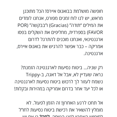
חופשה מושלמת בבואנוס איירס! הכל מתוכנן
מראש, יש לנו לוח זמנים מפורט, אנחנו לומדים
את המילים “תודה” (Gracias) ו”בבקשה” (POR
FAVOR) בספרדית, מחליפים את השקלים בפסו
ארגנטינאי, ואנחנו מוכנים להתרגל לדרום
אמריקה – כבר אפשר להרגיש את בואנוס איירס,
ארגנטינה.
רק שניה… ביטוח נסיעות לארגנטינה הזמנת?
נראה שעדיין לא, אבל אל דאגה, ב-Trippy
נשמח לעזור לך לרכוש ביטוח נסיעות לארגנטינה
או לכל יעד אחר בדרום אמריקה במהירות ובקלות!
אל תחכו לרגע האחרון! זה הזמן לפעול. לא
מומלץ להשאיר את רכישת ביטוח נסיעות לחו”ל
לסופ״ש האחרון לפני הטיסה.
למה?
כי אם יש